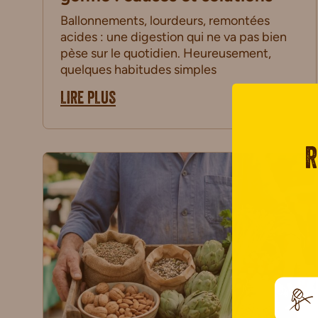
Ballonnements, lourdeurs, remontées
acides : une digestion qui ne va pas bien
pèse sur le quotidien. Heureusement,
quelques habitudes simples
LIRE PLUS
R