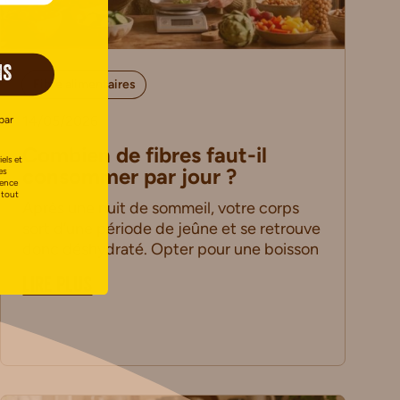
IS
Fibre alimentaires
14/05/2026
par
Combien de fibres faut-il
els et
consommer par jour ?
es
uence
 tout
Après une nuit de sommeil, votre corps
sort d’une période de jeûne et se retrouve
donc déshydraté. Opter pour une boisson
LIRE PLUS