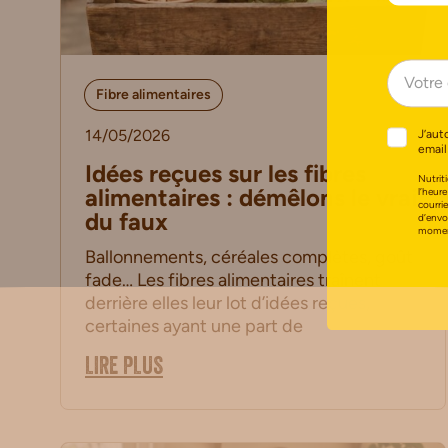
Fibre alimentaires
14/05/2026
J’aut
email
Idées reçues sur les fibres
Nutriti
alimentaires : démêlons le vrai
l’heure
courri
du faux
d’envo
moment
Ballonnements, céréales complètes, goût
fade… Les fibres alimentaires traînent
derrière elles leur lot d’idées reçues,
certaines ayant une part de
LIRE PLUS