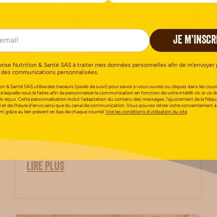
JE M’INSCR
Fibre alimentaires
14/05/2026
orise Nutrition & Santé SAS à traiter mes données personnelles afin de m’envoyer 
 des communications personnalisées.
Fibres et microbiote intestinal
on & Santé SAS utilise des traceurs (pixels de suivi) pour savoir si vous ouvrez ou cliquez dans les courri
: le duo gagnant pour la
 à laquelle vous le faites afin de personnaliser la communication en fonction de votre intérêt vis-à-vis d
els reçus. Cette personnalisation inclut l’adaptation du contenu des messages, l’ajustement de la fréq
digestion
i et de l’heure d’envoi ainsi que du canal de communication. Vous pouvez retirer votre consentement à
 grâce au lien présent en bas de chaque courriel.
Voir les conditions d’utilisation du site
Notre intestin abrite un écosystème d’une
richesse insoupçonnée et nourrie par les
fibres : le microbiote intestinal.
LIRE PLUS