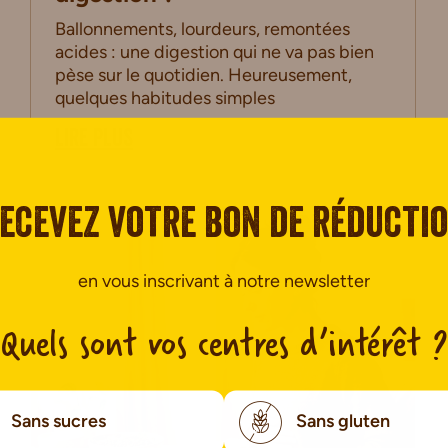
Ballonnements, lourdeurs, remontées
acides : une digestion qui ne va pas bien
pèse sur le quotidien. Heureusement,
quelques habitudes simples
LIRE PLUS
ecevez votre bon de réducti
en vous inscrivant à notre newsletter
Quels sont vos centres d’intérêt ?
Sans sucres
Sans gluten