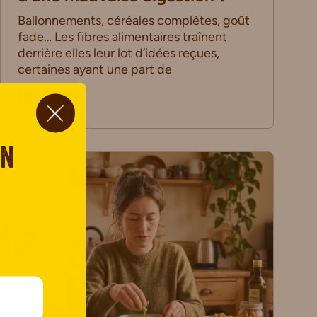
Ballonnements, céréales complètes, goût
fade… Les fibres alimentaires traînent
derrière elles leur lot d’idées reçues,
certaines ayant une part de
LIRE PLUS
on