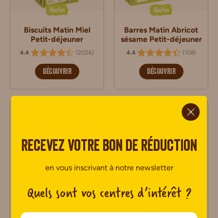
Matin
Matin
Biscuits Matin Miel
Barres Matin Abricot
Petit-déjeuner
sésame Petit-déjeuner
(
2026
)
(
108
)
4.4
4.4
DÉCOUVRIR
DÉCOUVRIR
ci.
Recevez votre bon de réduction
en vous inscrivant à notre newsletter
Quels sont vos centres d’intérêt ?
Matin
Matin
Barres Matin Noisettes
Tartines Matin Nature