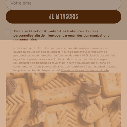
JE M’INSCRIS
J’autorise Nutrition & Santé SAS à traiter mes données
personnelles afin de m’envoyer par email des communications
personnalisées.
Nutrition & Santé SAS utilise des traceurs (pixels de suivi) pour savoir si vous
ouvrez ou cliquez dans les courriels et l’heure à laquelle vous le faites afin de
personnaliser la communication en fonction de votre intérêt vis-à-vis des courriels
reçus. Cette personnalisation inclut l’adaptation du contenu des messages,
l'ajustement de la fréquence d’envoi et de l’heure d’envoi ainsi que du canal de
communication. Vous pouvez retirer votre consentement à tout moment grâce au
lien présent en bas de chaque courriel.
Voir les conditions d'utilisation du site