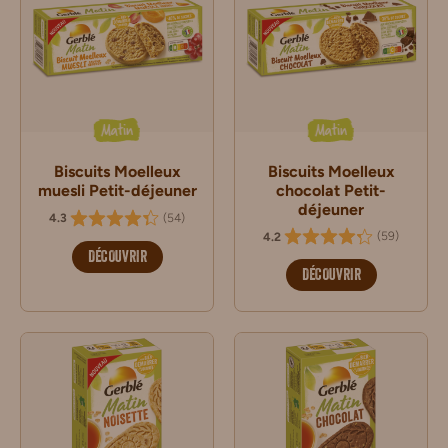
Matin
Matin
Biscuits Moelleux
Biscuits Moelleux
muesli Petit-déjeuner
chocolat Petit-
déjeuner
(
54
)
4.3
(
59
)
4.2
DÉCOUVRIR
DÉCOUVRIR