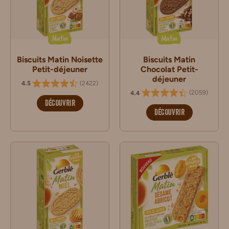
Matin
Matin
Biscuits Matin Noisette
Biscuits Matin
Petit-déjeuner
Chocolat Petit-
déjeuner
(
2422
)
4.5
(
2059
)
4.4
DÉCOUVRIR
DÉCOUVRIR