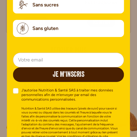
cacao Petit-déjeuner
Petit-déjeuner
Sans sucres
(
2324
)
(
131
)
4.3
4.4
DÉCOUVRIR
DÉCOUVRIR
Sans gluten
AFFICHER PLUS
JE M’INSCRIS
Nos autres gammes
J’autorise Nutrition & Santé SAS à traiter mes données
personnelles afin de m’envoyer par email des
communications personnalisées.
Nutrition & Santé SAS utilise des traceurs (pixels de suivi) pour savoir si
vous ouvrez ou cliquez dans les courriels et l’heure à laquelle vous le
faites afin de personnaliser la communication en fonction de votre
intérêt vis-à-vis des courriels reçus. Cette personnalisation inclut
l’adaptation du contenu des messages, l’ajustement de la fréquence
d’envoi et de l’heure d’envoi ainsi que du canal de communication. Vous
pouvez retirer votre consentement à tout moment grâce au lien présent
en bas de chaque courriel.
Voir les conditions d’utilisation du site