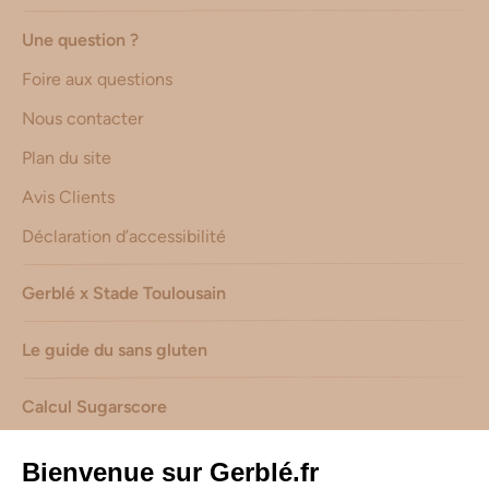
Une question ?
Foire aux questions
Nous contacter
Plan du site
Avis Clients
Déclaration d’accessibilité
Gerblé x Stade Toulousain
Le guide du sans gluten
Calcul Sugarscore
Suivez-nous sur les réseaux !