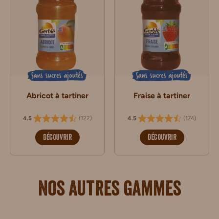
Sans sucres ajoutés
Sans sucres ajoutés
Abricot à tartiner
Fraise à tartiner
(
122
)
(
174
)
4.5
4.5
DÉCOUVRIR
DÉCOUVRIR
Nos autres gammes