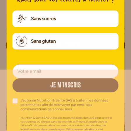
Sans gluten
Sans sucres
Sans gluten
JE M’INSCRIS
J’autorise Nutrition & Santé SAS à traiter mes données
personnelles afin de m’envoyer par email des communications
personnalisées.
Nutrition & Santé SAS utilise des traceurs (pixels de suivi) pour savoir si vous
ouvrez ou cliquez dans les courriels et l’heure à laquelle vous le faites afin de
JE M’INSCRIS
personnaliser la communication en fonction de votre intérêt vis-à-vis des courriels
reçus. Cette personnalisation inclut l’adaptation du contenu des messages,
l'ajustement de la fréquence d’envoi et de l’heure d’envoi ainsi que du canal de
communication. Vous pouvez retirer votre consentement à tout moment grâce au
J’autorise Nutrition & Santé SAS à traiter mes données
lien présent en bas de chaque courriel.
Voir les conditions d'utilisation du site
personnelles afin de m’envoyer par email des
communications personnalisées.
Nutrition & Santé SAS utilise des traceurs (pixels de suivi) pour savoir si
vous ouvrez ou cliquez dans les courriels et l’heure à laquelle vous le
faites afin de personnaliser la communication en fonction de votre
intérêt vis-à-vis des courriels reçus. Cette personnalisation inclut