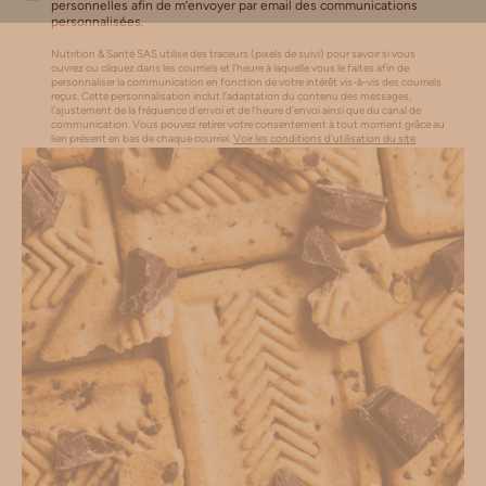
personnelles afin de m’envoyer par email des communications
personnalisées.
Nutrition & Santé SAS utilise des traceurs (pixels de suivi) pour savoir si vous
ouvrez ou cliquez dans les courriels et l’heure à laquelle vous le faites afin de
personnaliser la communication en fonction de votre intérêt vis-à-vis des courriels
reçus. Cette personnalisation inclut l’adaptation du contenu des messages,
l'ajustement de la fréquence d’envoi et de l’heure d’envoi ainsi que du canal de
communication. Vous pouvez retirer votre consentement à tout moment grâce au
lien présent en bas de chaque courriel.
Voir les conditions d'utilisation du site