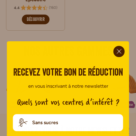
(
160
)
4.4
DÉCOUVRIR
ci.
Nos autres gammes
Recevez votre bon de réduction
en vous inscrivant à notre newsletter
Quels sont vos centres d’intérêt ?
Bien-être
Petit-déjeuner
Biscuits Bio
Sans gluten
Sans sucres
i.
Inscrivez-vous à notre newsletter