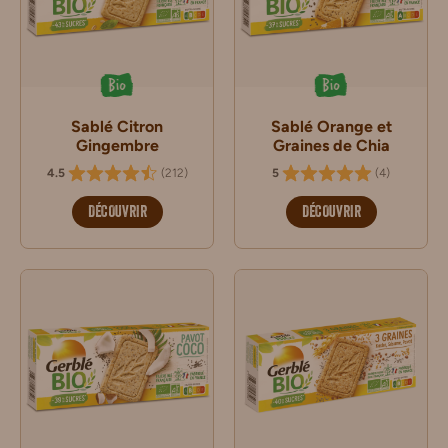
Bio
Bio
Sablé Citron
Sablé Orange et
Gingembre
Graines de Chia
(
212
)
(
4
)
4.5
5
DÉCOUVRIR
DÉCOUVRIR