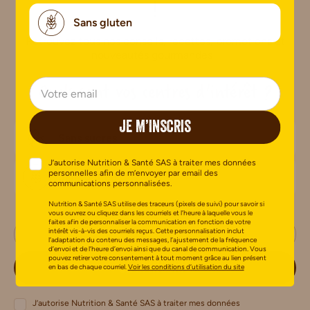
!
Sans gluten
Retrouvez tous nos conseils, recettes, promotions et
nouveautés gourmandes !
Quels sont vos centres d'intérêt ?
JE M’INSCRIS
Sans sucres
J’autorise Nutrition & Santé SAS à traiter mes données
personnelles afin de m’envoyer par email des
Sans gluten
communications personnalisées.
Nutrition & Santé SAS utilise des traceurs (pixels de suivi) pour savoir si
vous ouvrez ou cliquez dans les courriels et l’heure à laquelle vous le
faites afin de personnaliser la communication en fonction de votre
intérêt vis-à-vis des courriels reçus. Cette personnalisation inclut
l’adaptation du contenu des messages, l’ajustement de la fréquence
d’envoi et de l’heure d’envoi ainsi que du canal de communication. Vous
pouvez retirer votre consentement à tout moment grâce au lien présent
JE M’INSCRIS
en bas de chaque courriel.
Voir les conditions d’utilisation du site
J’autorise Nutrition & Santé SAS à traiter mes données