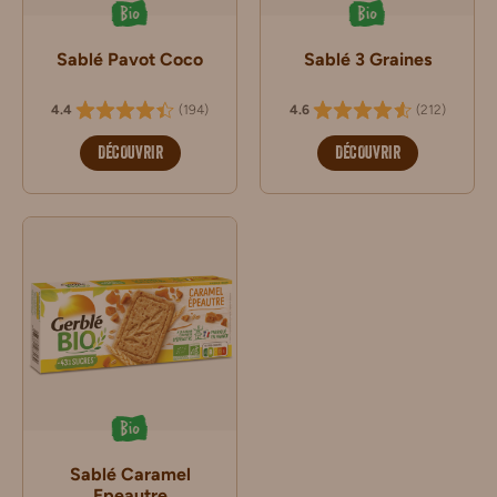
Bio
Bio
Sablé Pavot Coco
Sablé 3 Graines
(
194
)
(
212
)
4.4
4.6
DÉCOUVRIR
DÉCOUVRIR
Bio
Sablé Caramel
Epeautre