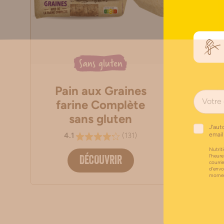
Sans gluten
Pain aux Graines
P
farine Complète
sans gluten
4
J’aut
4.1
(
131
)
email
Nutriti
l’heure
DÉCOUVRIR
courri
d’envo
moment