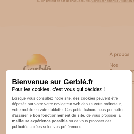
au lien présent en bas de chaque courriel.
Voir les conditions d'utilisation 
À propos
Nos
Engagemen
Notre Histo
Nutrition & Santé
Route de Castelnaudary
31250 Revel
CONTACTEZ-NOUS