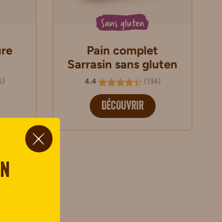
Sans gluten
ure
Pain complet
Sarrasin sans gluten
5
)
4.4
(
134
)
DÉCOUVRIR
on