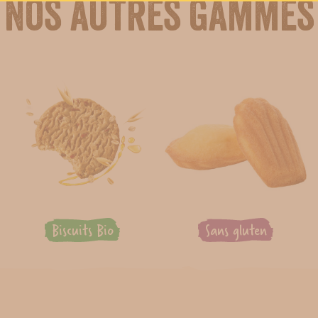
Nos autres gammes
Biscuits Bio
Sans gluten