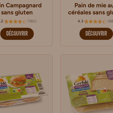
in Campagnard
Pain de mie a
sans gluten
céréales sans gl
.2
(
180
)
4.3
(
8
DÉCOUVRIR
DÉCOUVRIR