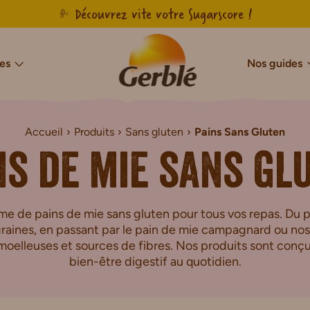
Découvrez vite votre Sugarscore !
es
Nos guides
Accueil
Produits
Sans gluten
Pains Sans Gluten
cres & Sans Sucres Ajoutés
Notre savoir-faire français
Sans sucres
Sans gluten
Agir pour l’en
Sans g
ns de mie sans gl
Sans Sucres & Sans Sucres Ajoutés
Biscuits Sans Gluten
Sans Sucres & Sans Sucres Ajoutés
Gâteaux Sans Gluten
de Chocolat Sans Sucres Ajoutés
Tartines Sans Gluten
 de pains de mie sans gluten pour tous vos repas. Du 
ns Sucres Ajoutés
Pains de mie Sans Gluten
 graines, en passant par le pain de mie campagnard ou nos
r Sans Sucres Ajoutés
Petit-déjeuner Sans Glut
moelleuses et sources de fibres. Nos produits sont conçu
bien-être digestif au quotidien.