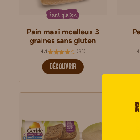
Sans gluten
Pain maxi moelleux 3
Pa
graines sans gluten
4.1
(
83
)
4
DÉCOUVRIR
R