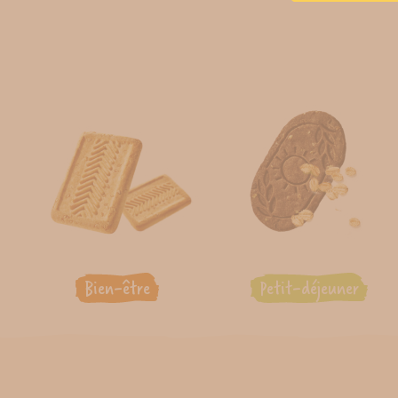
Bien-être
Petit-déjeuner