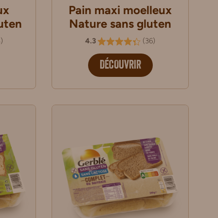
ux
Pain maxi moelleux
uten
Nature sans gluten
8
)
4.3
(
36
)
DÉCOUVRIR