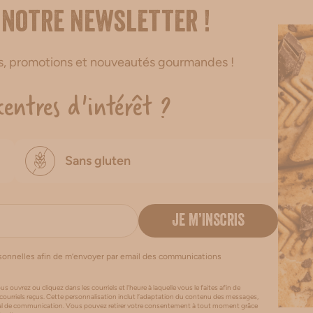
 notre newsletter !
es, promotions et nouveautés gourmandes !
centres d'intérêt ?
Sans gluten
JE M’INSCRIS
rsonnelles afin de m’envoyer par email des communications
us ouvrez ou cliquez dans les courriels et l’heure à laquelle vous le faites afin de
 courriels reçus. Cette personnalisation inclut l’adaptation du contenu des messages,
canal de communication. Vous pouvez retirer votre consentement à tout moment grâce