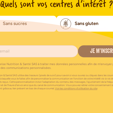
Quels sont vos centres d’intérêt ?
Sans sucres
Sans gluten
Sans gluten
Sans gluten
ain blanc sans
Pain aux grai
JE M’INSCR
gluten
sans gluten
.3
(
155
)
4.4
(
18
orise Nutrition & Santé SAS à traiter mes données personnelles afin de m’envoyer 
 des communications personnalisées.
DÉCOUVRIR
DÉCOUVRIR
on & Santé SAS utilise des traceurs (pixels de suivi) pour savoir si vous ouvrez ou cliquez dans les courri
 à laquelle vous le faites afin de personnaliser la communication en fonction de votre intérêt vis-à-vis d
els reçus. Cette personnalisation inclut l’adaptation du contenu des messages, l’ajustement de la fréq
i et de l’heure d’envoi ainsi que du canal de communication. Vous pouvez retirer votre consentement à
 grâce au lien présent en bas de chaque courriel.
Voir les conditions d’utilisation du site