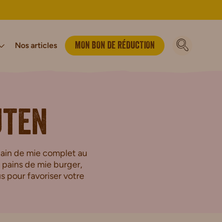
Nos articles
MON BON DE RÉDUCTION
vironnement
luten
Bio
Notre Histoire
Vegan
Sport & énergie
uten
Biscuits Petit-déjeuner Bio
Barres Sportives
Biscuits Bio
pain de mie complet au
 pains de mie burger,
en
s pour favoriser votre