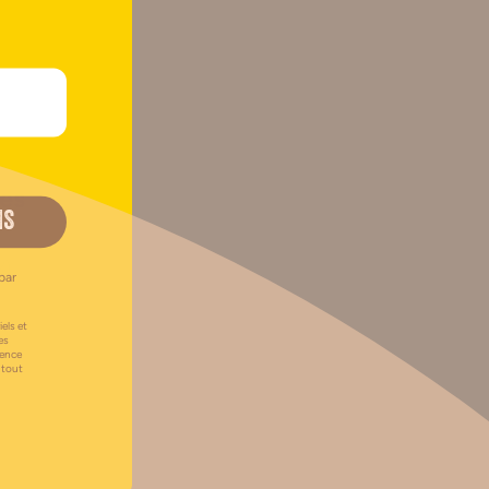
nes
IS
7
)
par
els et
es
uence
 tout