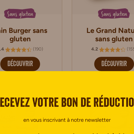
Sans gluten
Sans gluten
in Burger sans
Le Grand Nat
gluten
sans gluten
.4
(
190
)
4.2
(
15
DÉCOUVRIR
DÉCOUVRIR
ecevez votre bon de réducti
en vous inscrivant à notre newsletter