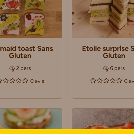
maid toast Sans
Etoile surprise 
Gluten
Gluten
2 pers
6 pers
0 avis
0 av