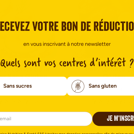
ecevez votre bon de réducti
en vous inscrivant à notre newsletter
Quels sont vos centres d’intérêt ?
its toasts de la
Pain tomaté S
r Sans Gluten
Gluten
Sans sucres
Sans gluten
2 pers
4 pers
0 avis
0 av
JE M’INSCR