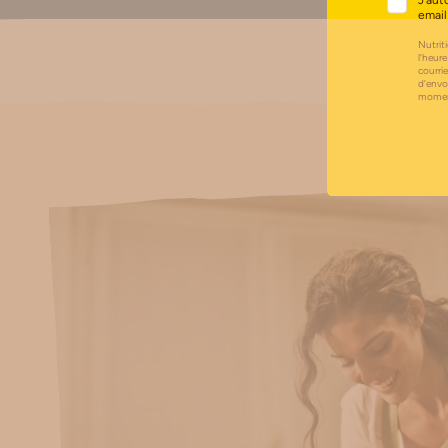
J’aut
email
Nutriti
l’heure
courri
d’envo
moment