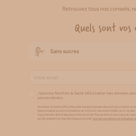
Retrouvez tous nos conseils, 
Quels sont vos 
Sans sucres
J’autorise Nutrition & Santé SAS à traiter mes données pe
personnalisées.
Nutrition & Santé SAS utilise des traceurs (pixels de suivi) pour savoir si vo
personnaliser la communication en fonction de votre intérêt vis-à-vis des
l'ajustement de la fréquence d’envoi et de l’heure d’envoi ainsi que du 
au lien présent en bas de chaque courriel.
Voir les conditions d'utilisation 