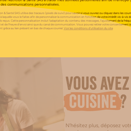
orise Nutrition & Santé SAS à traiter mes données personnelles afin de m’envoyer 
AFFICHER PLUS
 des communications personnalisées.
on & Santé SAS utilise des traceurs (pixels de suivi) pour savoir si vous ouvrez ou cliquez dans les courri
 à laquelle vous le faites afin de personnaliser la communication en fonction de votre intérêt vis-à-vis d
els reçus. Cette personnalisation inclut l’adaptation du contenu des messages, l’ajustement de la fréq
i et de l’heure d’envoi ainsi que du canal de communication. Vous pouvez retirer votre consentement à
 grâce au lien présent en bas de chaque courriel.
Voir les conditions d’utilisation du site
Vous avez
cuisine
?
N’hésitez plus, déposez votre