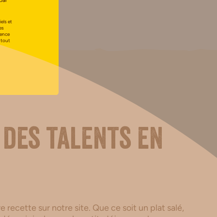
par
els et
es
uence
 tout
 des talents en
 recette sur notre site. Que ce soit un plat salé,