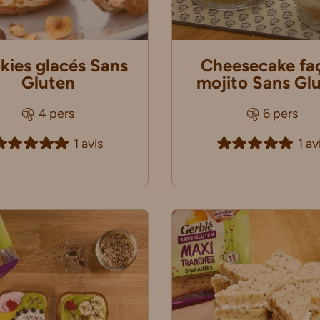
kies glacés Sans
Cheesecake fa
Gluten
mojito Sans Gl
4 pers
6 pers
1 avis
1 av