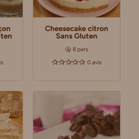
çon
Cheesecake citron
uten
Sans Gluten
8 pers
is
0 avis