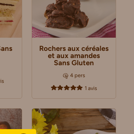
Sans
Rochers aux céréales
et aux amandes
Sans Gluten
4 pers
is
1 avis