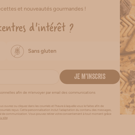
recettes et nouveautés gourmandes !
centres d'intérêt ?
Sans gluten
JE M’INSCRIS
rsonnelles afin de m’envoyer par email des communications
us ouvrez ou cliquez dans les courriels et l’heure à laquelle vous le faites afin de
 courriels reçus. Cette personnalisation inclut l’adaptation du contenu des messages,
canal de communication. Vous pouvez retirer votre consentement à tout moment grâce
du site