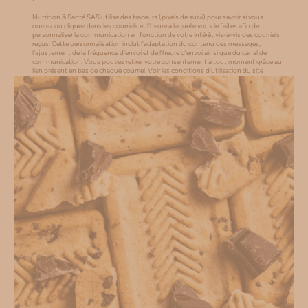
Nutrition & Santé SAS utilise des traceurs (pixels de suivi) pour savoir si vous
ouvrez ou cliquez dans les courriels et l’heure à laquelle vous le faites afin de
personnaliser la communication en fonction de votre intérêt vis-à-vis des courriels
reçus. Cette personnalisation inclut l’adaptation du contenu des messages,
l'ajustement de la fréquence d’envoi et de l’heure d’envoi ainsi que du canal de
communication. Vous pouvez retirer votre consentement à tout moment grâce au
lien présent en bas de chaque courriel.
Voir les conditions d'utilisation du site