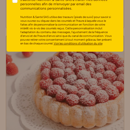
Petites crêpes aux fruits rouges Sans Gluten
personnelles afin de m’envoyer par email des
communications personnalisées.
2 pers
10 min
Nutrition & Santé SAS utilise des traceurs (pixels de suivi) pour savoir si
vous ouvrez ou cliquez dans les courriels et l’heure à laquelle vous le
0 avis
faites afin de personnaliser la communication en fonction de votre
intérêt vis-à-vis des courriels reçus. Cette personnalisation inclut
l’adaptation du contenu des messages, l’ajustement de la fréquence
d’envoi et de l’heure d’envoi ainsi que du canal de communication. Vous
pouvez retirer votre consentement à tout moment grâce au lien présent
en bas de chaque courriel.
Voir les conditions d’utilisation du site