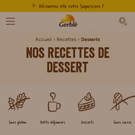
Découvrez vite votre Sugarscore !
Accueil
Recettes
Desserts
Nos recettes de
dessert
Sans gluten
Petits-déjeuners
Desserts
Sans sucres