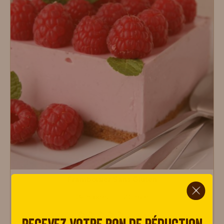
ci.
Framboisier Sans Gluten
8 pers
20 min
0 avis