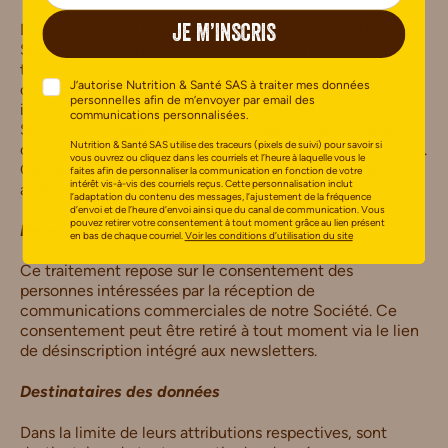
Dans le cadre de la personnalisation des newsletters, la
JE M’INSCRIS
Société met en œuvre un traitement de profilage. Ce
traitement consiste à suivre, analyser et prédire votre
J’autorise Nutrition & Santé SAS à traiter mes données
comportement à partir de vos habitudes d’achat et
personnelles afin de m’envoyer par email des
interactions sur les sites web de vente en ligne de la
communications personnalisées.
Société, y compris le Site (sites web consultés, pages
Nutrition & Santé SAS utilise des traceurs (pixels de suivi) pour savoir si
consultées, produits achetés, produits sauvegardés, etc.).
vous ouvrez ou cliquez dans les courriels et l’heure à laquelle vous le
Cela permet de personnaliser les newsletters en les
faites afin de personnaliser la communication en fonction de votre
intérêt vis-à-vis des courriels reçus. Cette personnalisation inclut
adaptant à vos préférences.
l’adaptation du contenu des messages, l’ajustement de la fréquence
d’envoi et de l’heure d’envoi ainsi que du canal de communication. Vous
pouvez retirer votre consentement à tout moment grâce au lien présent
Base légale
en bas de chaque courriel.
Voir les conditions d’utilisation du site
Ce traitement repose sur le consentement des
personnes intéressées par la réception de
communications commerciales de notre Société. Ce
consentement peut être retiré à tout moment via le lien
de désinscription intégré aux newsletters.
Destinataires des données
Dans la limite de leurs attributions respectives, sont