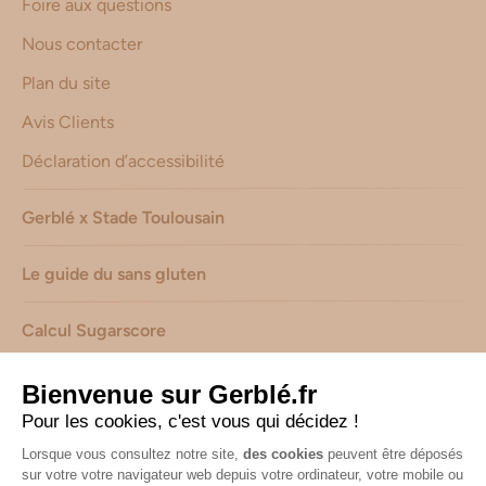
Foire aux questions
Nous contacter
Plan du site
Avis Clients
Déclaration d’accessibilité
Gerblé x Stade Toulousain
Le guide du sans gluten
Calcul Sugarscore
Suivez-nous sur les réseaux !