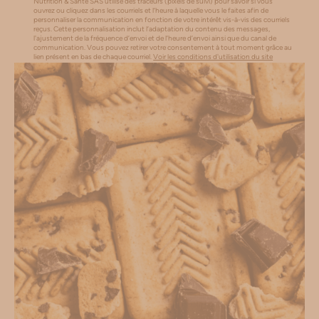
Nutrition & Santé SAS utilise des traceurs (pixels de suivi) pour savoir si vous
ouvrez ou cliquez dans les courriels et l’heure à laquelle vous le faites afin de
personnaliser la communication en fonction de votre intérêt vis-à-vis des courriels
reçus. Cette personnalisation inclut l’adaptation du contenu des messages,
l'ajustement de la fréquence d’envoi et de l’heure d’envoi ainsi que du canal de
communication. Vous pouvez retirer votre consentement à tout moment grâce au
lien présent en bas de chaque courriel.
Voir les conditions d'utilisation du site