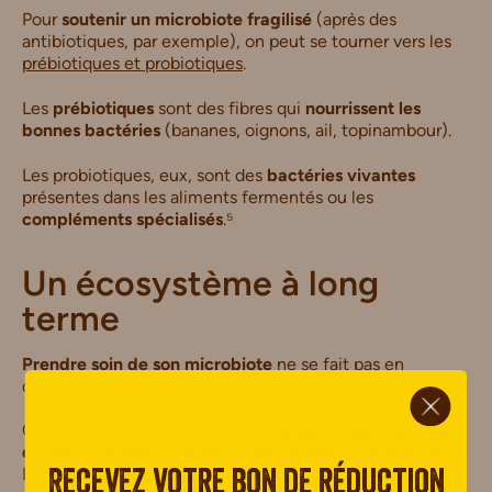
Pour
soutenir un microbiote fragilisé
(après des
antibiotiques, par exemple), on peut se tourner vers les
prébiotiques et probiotiques
.
Les
prébiotiques
sont des fibres qui
nourrissent les
bonnes bactéries
(bananes, oignons, ail, topinambour).
Les probiotiques, eux, sont des
bactéries vivantes
présentes dans les aliments fermentés ou les
compléments spécialisés
.⁵
Un écosystème à long
terme
Prendre soin de son microbiote
ne se fait pas en
ci.
quelques jours.
C’est un travail au long cours :
l’alimentation et le mode
de vie
nourrissent la diversité bactérienne sur la durée.
Les bénéfices se mesurent
en mois et en années
, et
Recevez votre bon de réduction