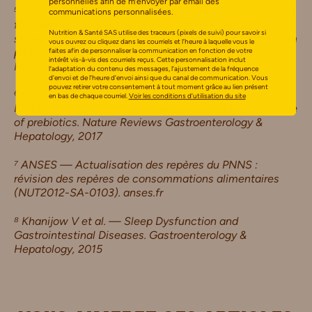
personnelles afin de m’envoyer par email des
⁵ Hill C et al. — The International Scientific Association
communications personnalisées.
for Probiotics and Prebiotics (ISAPP) consensus
Nutrition & Santé SAS utilise des traceurs (pixels de suivi) pour savoir si
statement on the scope and appropriate use of the term
vous ouvrez ou cliquez dans les courriels et l’heure à laquelle vous le
probiotic. Nature Reviews Gastroenterology &
faites afin de personnaliser la communication en fonction de votre
intérêt vis-à-vis des courriels reçus. Cette personnalisation inclut
Hepatology, 2014
l’adaptation du contenu des messages, l’ajustement de la fréquence
d’envoi et de l’heure d’envoi ainsi que du canal de communication. Vous
pouvez retirer votre consentement à tout moment grâce au lien présent
⁶ Gibson GR et al. — Expert consensus document: The
en bas de chaque courriel.
Voir les conditions d’utilisation du site
ISAPP consensus statement on the definition and scope
of prebiotics.
Nature Reviews Gastroenterology &
Hepatology, 2017
⁷ ANSES — Actualisation des repères du PNNS :
révision des repères de consommations alimentaires
(NUT2012-SA-0103). anses.fr
⁸ Khanijow V et al. — Sleep Dysfunction and
Gastrointestinal Diseases. Gastroenterology &
Hepatology, 2015