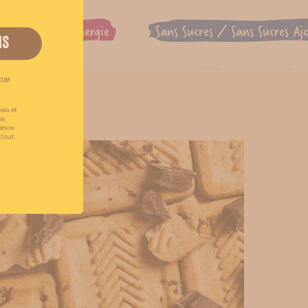
Sport & énergie
Sans Sucres / Sans Sucres Aj
IS
par
els et
es
uence
 tout