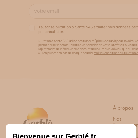
J’autorise Nutrition & Santé SAS à traiter mes données pe
personnalisées.
Nutrition & Santé SAS utilise des traceurs (pixels de suivi) pour savoir si vo
personnaliser la communication en fonction de votre intérêt vis-à-vis des
l'ajustement de la fréquence d’envoi et de l’heure d’envoi ainsi que du 
au lien présent en bas de chaque courriel.
Voir les conditions d'utilisation 
À propos
Nos
Engagemen
Notre Histo