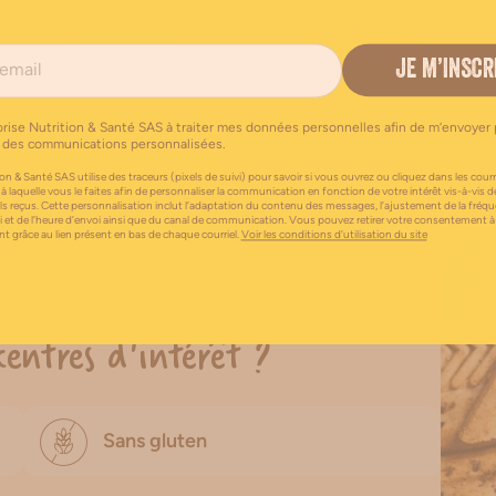
Biscuits Bio
Sans gluten
JE M’INSCR
orise Nutrition & Santé SAS à traiter mes données personnelles afin de m’envoyer 
 des communications personnalisées.
on & Santé SAS utilise des traceurs (pixels de suivi) pour savoir si vous ouvrez ou cliquez dans les courri
 à laquelle vous le faites afin de personnaliser la communication en fonction de votre intérêt vis-à-vis d
els reçus. Cette personnalisation inclut l’adaptation du contenu des messages, l’ajustement de la fréq
 notre newsletter !
i et de l’heure d’envoi ainsi que du canal de communication. Vous pouvez retirer votre consentement à
 grâce au lien présent en bas de chaque courriel.
Voir les conditions d’utilisation du site
es, promotions et nouveautés gourmandes !
centres d'intérêt ?
Sans gluten