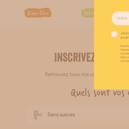
Bien-être
Petit-déjeuner
J’aut
email
Nutriti
l’heure
courri
Inscrivez-vous à
d’envo
moment
Retrouvez tous nos conseils, recett
Quels sont vos 
Sans sucres