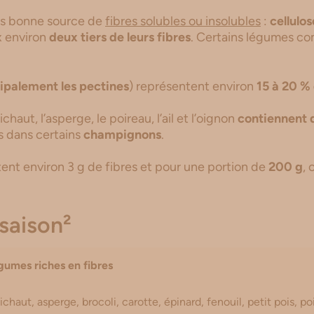
ès bonne source de
fibres solubles ou insolubles
:
cellulo
x environ
deux tiers de leurs fibres
. Certains légumes c
ipalement les pectines
) représentent environ
15 à 20 %
chaut, l’asperge, le poireau, l’ail et l’oignon
contiennent 
s dans certains
champignons
.
nt environ 3 g de fibres et pour une portion de
200 g
, 
saison²
gumes riches en fibres
ichaut, asperge, brocoli, carotte, épinard, fenouil, petit pois, po