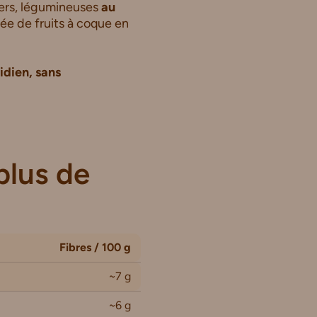
ners, légumineuses
au
ée de fruits à coque en
idien, sans
plus de
Fibres / 100 g
~7 g
~6 g