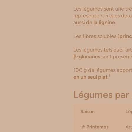
Les légumes sont une tr
représentent à elles deu
aussi de
la lignine
.
Les fibres solubles (
princ
Les légumes tels que l’arti
β-glucanes
sont présent
100 g de légumes apporte
en un seul plat
.¹
Légumes par 
Saison
Lé
🌱
Printemps
Art