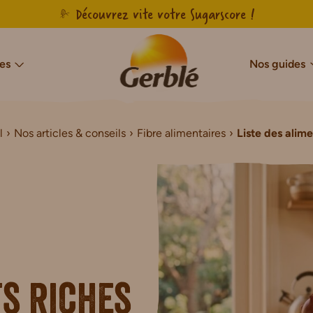
Découvrez vite votre Sugarscore !
es
Nos guides
l
Nos articles & conseils
Fibre alimentaires
cres & Sans Sucres Ajoutés
Notre savoir-faire français
Sans sucres
Sans gluten
Agir pour l’en
Sans g
Sans Sucres & Sans Sucres Ajoutés
Biscuits Sans Gluten
Sans Sucres & Sans Sucres Ajoutés
Gâteaux Sans Gluten
de Chocolat Sans Sucres Ajoutés
Tartines Sans Gluten
ns Sucres Ajoutés
Pains de mie Sans Gluten
r Sans Sucres Ajoutés
Petit-déjeuner Sans Glut
ts riches