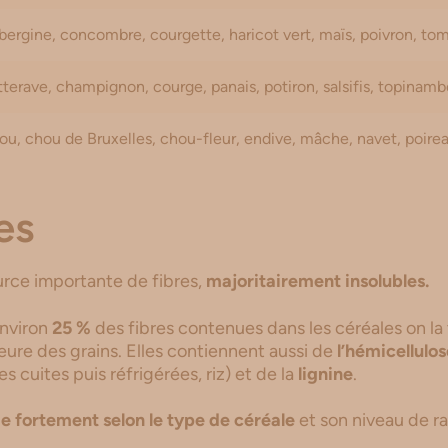
ergine, concombre, courgette, haricot vert, maïs, poivron, to
terave, champignon, courge, panais, potiron, salsifis, topinamb
u, chou de Bruxelles, chou-fleur, endive, mâche, navet, poire
es
urce importante de fibres,
majoritairement insolubles.
nviron
25 %
des fibres contenues dans les céréales on la
ieure des grains. Elles contiennent aussi de
l’hémicellulo
 cuites puis réfrigérées, riz) et de la
lignine
.
ie fortement selon le type de céréale
et son niveau de ra