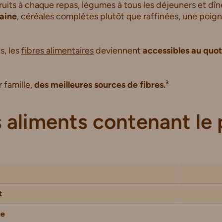
fruits à chaque repas, légumes à tous les déjeuners et dî
aine
, céréales complètes plutôt que raffinées, une poign
s, les
fibres alimentaires
deviennent
accessibles au quot
r famille,
des meilleures sources de fibres.
³
 aliments contenant le 
t
ue