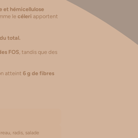
se et hémicellulose
omme le
céleri
apportent
 du
total.
des FOS
, tandis que des
on atteint
6 g de fibres
ireau, radis, salade