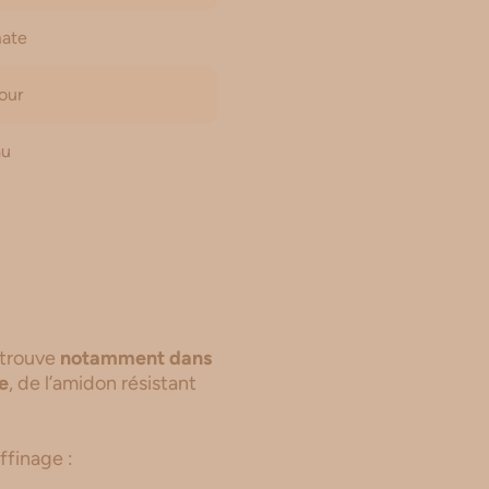
mate
our
au
 trouve
notamment dans
se
, de l’amidon résistant
ffinage :