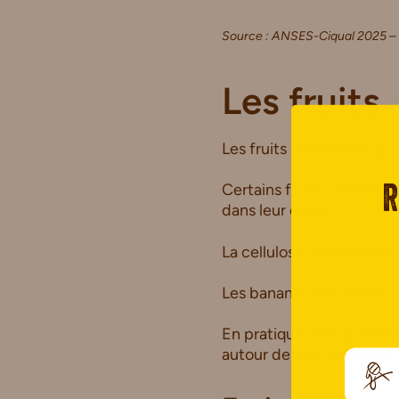
Source : ANSES-Ciqual 2025 – 
Les fruits
Les fruits sont la princi
Certains fruits comme
le
R
dans leur chair.
La cellulose constitue e
Les bananes non mûres s
En pratique, 100 g de fr
autour de 3 g¹ un apport