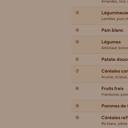
Amandes, noix, 
③
Légumineus
Lentilles, pois 
④
Pain blanc
⑤
Légumes
Artichaut, broco
⑥
Patate douc
⑦
Céréales co
Avoine, riz brun
⑧
Fruits frais
Framboise, poi
⑨
Pommes de t
⑩
Céréales raf
Riz blanc, pâte