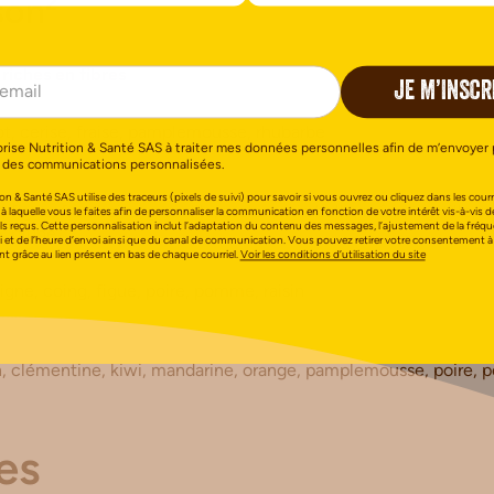
son²
 riches en fibres
JE M’INSCR
ot, cerise, fraise, pamplemousse, rhubarbe
orise Nutrition & Santé SAS à traiter mes données personnelles afin de m’envoyer 
 des communications personnalisées.
on & Santé SAS utilise des traceurs (pixels de suivi) pour savoir si vous ouvrez ou cliquez dans les courri
, figue, framboise, groseille, melon, mirabelle, mûre, myrtille, 
 à laquelle vous le faites afin de personnaliser la communication en fonction de votre intérêt vis-à-vis d
els reçus. Cette personnalisation inclut l’adaptation du contenu des messages, l’ajustement de la fréq
, prune
i et de l’heure d’envoi ainsi que du canal de communication. Vous pouvez retirer votre consentement à
 grâce au lien présent en bas de chaque courriel.
Voir les conditions d’utilisation du site
gne, coing, figue, poire, pomme, raisin
n, clémentine, kiwi, mandarine, orange, pamplemousse, poire,
es