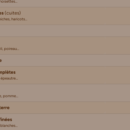
noisettes…
es
(cuites)
chiches, haricots…
li, poireau…
e
mplètes
, épeautre…
re, pomme…
erre
finées
s blanches…