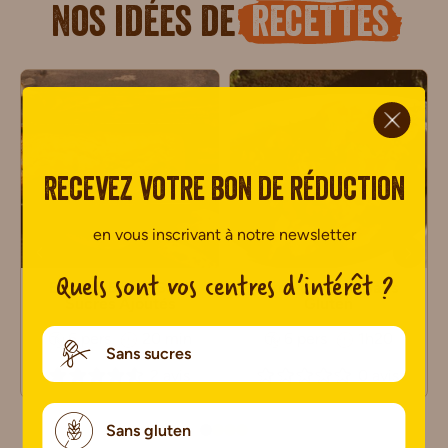
Nos idées de
recettes
ci.
Recevez votre bon de réduction
en vous inscrivant à notre newsletter
Quels sont vos centres d’intérêt ?
Banana Bread Sans
Axoa de veau Sans
Sucres Ajoutés
Gluten
6 pers
20 min
6 pers
1h20
Sans sucres
2 avis
0 avis
Sans gluten