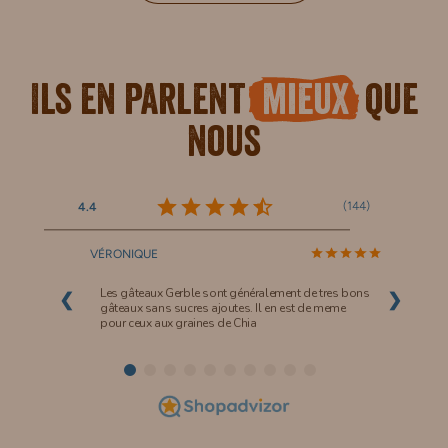
Ils en parlent
mieux
que
nous
(
144
)
4.4
VÉRONIQUE
Les gâteaux Gerble sont généralement de tres bons
❮
❯
gâteaux sans sucres ajoutes. Il en est de meme
pour ceux aux graines de Chia