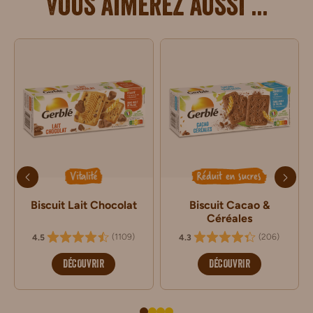
Vous aimerez aussi ...
Vitalité
Réduit en sucres
Biscuit Lait Chocolat
Biscuit Cacao &
Céréales
(
1109
)
(
206
)
4.5
4.3
DÉCOUVRIR
DÉCOUVRIR