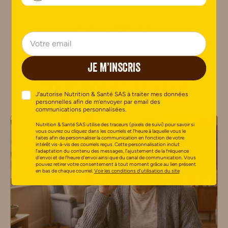
PLUS DE RECETTES
JE M’INSCRIS
Tous nos
articles
J’autorise Nutrition & Santé SAS à traiter mes données
personnelles afin de m’envoyer par email des
communications personnalisées.
Nutrition & Santé SAS utilise des traceurs (pixels de suivi) pour savoir si
vous ouvrez ou cliquez dans les courriels et l’heure à laquelle vous le
faites afin de personnaliser la communication en fonction de votre
intérêt vis-à-vis des courriels reçus. Cette personnalisation inclut
l’adaptation du contenu des messages, l’ajustement de la fréquence
d’envoi et de l’heure d’envoi ainsi que du canal de communication. Vous
pouvez retirer votre consentement à tout moment grâce au lien présent
en bas de chaque courriel.
Voir les conditions d’utilisation du site