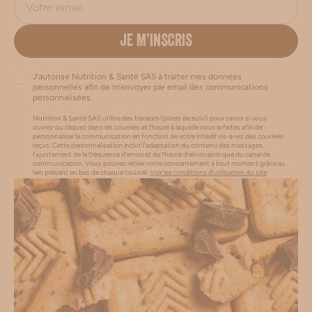
JE M’INSCRIS
J’autorise Nutrition & Santé SAS à traiter mes données
personnelles afin de m’envoyer par email des communications
personnalisées.
Nutrition & Santé SAS utilise des traceurs (pixels de suivi) pour savoir si vous
ouvrez ou cliquez dans les courriels et l’heure à laquelle vous le faites afin de
personnaliser la communication en fonction de votre intérêt vis-à-vis des courriels
reçus. Cette personnalisation inclut l’adaptation du contenu des messages,
l'ajustement de la fréquence d’envoi et de l’heure d’envoi ainsi que du canal de
communication. Vous pouvez retirer votre consentement à tout moment grâce au
lien présent en bas de chaque courriel.
Voir les conditions d'utilisation du site