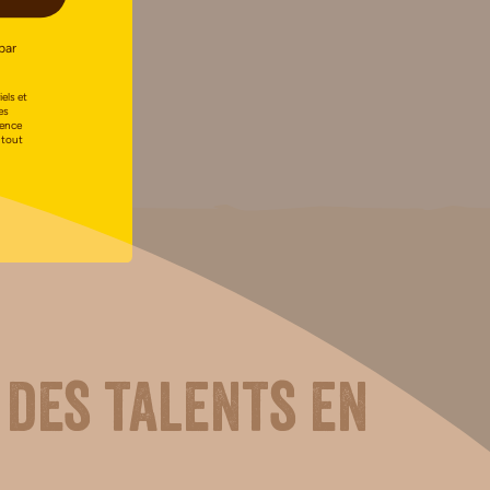
par
els et
es
uence
 tout
 des talents en