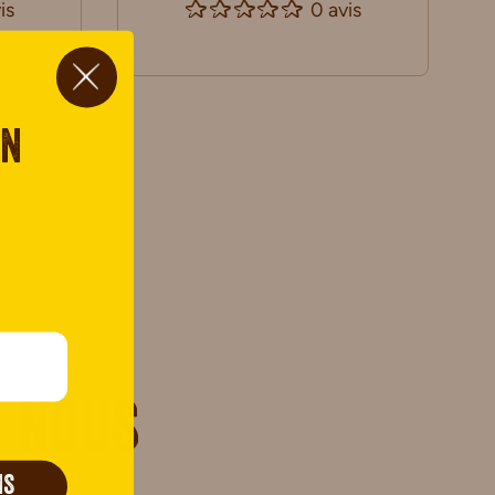
is
0 avis
on
 nous
IS