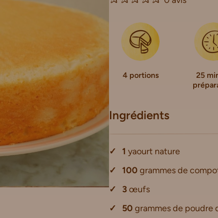
4 portions
25 mi
prépar
Ingrédients
1
yaourt nature
100
grammes de compote 
3
œufs
50
grammes de poudre 