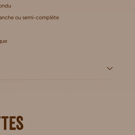
fondu
blanche ou semi-complète
que
ttes