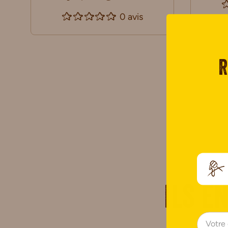
0 avis
R
Ils e