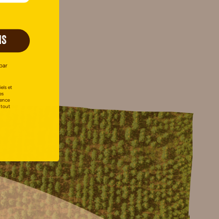
IS
par
els et
es
uence
 tout