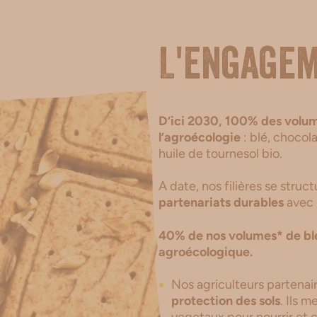
L'engage
D’ici 2030, 100% des volum
l’agroécologie
: blé, chocola
huile de tournesol bio.
A date, nos filières se stru
partenariats durables
avec l
40% de nos volumes* de blé
agroécologique.
Nos agriculteurs partena
protection des sols
. Ils 