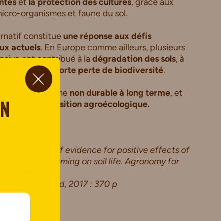
antes
et
la protection des cultures
, grâce aux
micro-organismes et faune du sol.
rnatif constitue
une
réponse aux défis
ux actuels
. En Europe comme ailleurs, plusieurs
nsive ont contribué à la
dégradation des sols
, à
iffuse
et à une
forte perte de biodiversité
.
 considérée comme
non durable à long terme
, et
gage pour
la transition agroécologique.
on
urteen years of evidence for positive effects of
nd organic farming on soil life.
Agronomy for
 35 : 169-181
 Paris : Actes Sud, 2017 : 370 p