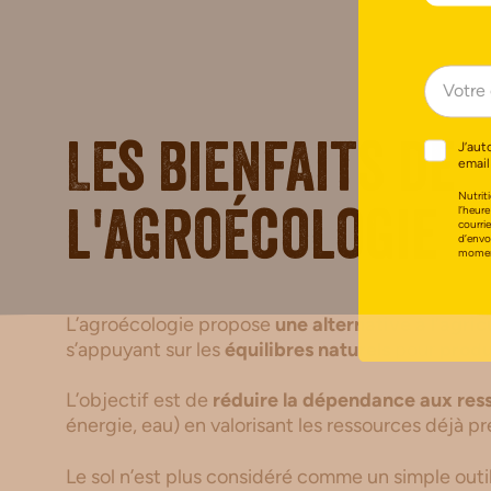
J’aut
Les bienfaits de
email
Nutriti
l’heure
l'agroécologie
courri
d’envo
moment
L’agroécologie propose
une alternative à l’agri
s’appuyant sur les
équilibres naturels
pour
produ
L’objectif est de
réduire la dépendance aux res
énergie, eau) en valorisant les ressources déjà pré
Le sol n’est plus considéré comme un simple out