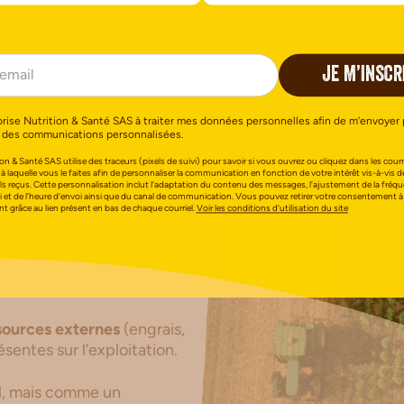
JE M’INSCR
orise Nutrition & Santé SAS à traiter mes données personnelles afin de m’envoyer 
 des communications personnalisées.
on & Santé SAS utilise des traceurs (pixels de suivi) pour savoir si vous ouvrez ou cliquez dans les courri
 à laquelle vous le faites afin de personnaliser la communication en fonction de votre intérêt vis-à-vis d
els reçus. Cette personnalisation inclut l’adaptation du contenu des messages, l’ajustement de la fréq
i et de l’heure d’envoi ainsi que du canal de communication. Vous pouvez retirer votre consentement à
 grâce au lien présent en bas de chaque courriel.
Voir les conditions d’utilisation du site
culture intensive
en
ire plus durablement
.
sources externes
(engrais,
sentes sur l’exploitation.
il, mais comme un