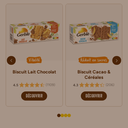
Vitalité
Réduit en sucres
Biscuit Lait Chocolat
Biscuit Cacao &
Céréales
(
1109
)
(
206
)
4.5
4.3
DÉCOUVRIR
DÉCOUVRIR