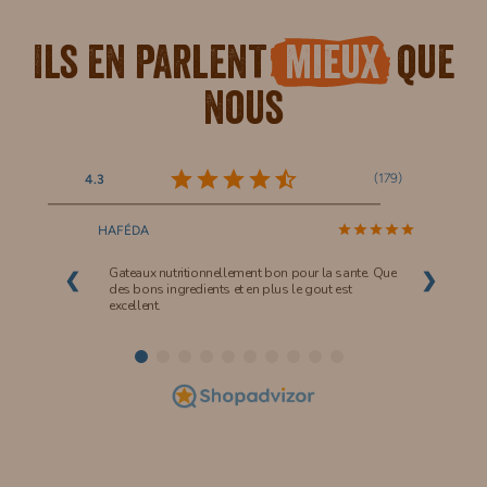
Ils en parlent
mieux
que
nous
(
179
)
4.3
HAFÉDA
Gateaux nutritionnellement bon pour la sante. Que
❮
❯
des bons ingredients et en plus le gout est
excellent.