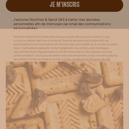
JE M’INSCRIS
J’autorise Nutrition & Santé SAS à traiter mes données
personnelles afin de m’envoyer par email des communications
personnalisées.
Nutrition & Santé SAS utilise des traceurs (pixels de suivi) pour savoir si vous
ouvrez ou cliquez dans les courriels et l’heure à laquelle vous le faites afin de
personnaliser la communication en fonction de votre intérêt vis-à-vis des courriels
reçus. Cette personnalisation inclut l’adaptation du contenu des messages,
l'ajustement de la fréquence d’envoi et de l’heure d’envoi ainsi que du canal de
communication. Vous pouvez retirer votre consentement à tout moment grâce au
lien présent en bas de chaque courriel.
Voir les conditions d'utilisation du site