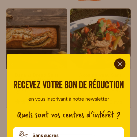
ci.
Banana Bread Sans
Axoa de veau Sans
Sucres Ajoutés
Gluten
Recevez votre bon de réduction
6 pers
20 min
6 pers
1h20
en vous inscrivant à notre newsletter
2 avis
0 avis
Quels sont vos centres d’intérêt ?
Sans sucres