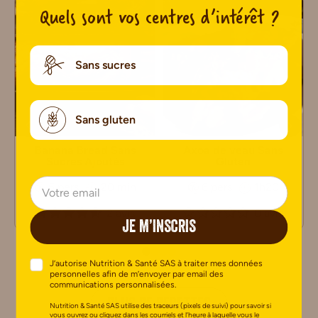
Quels sont vos centres d’intérêt ?
Sans sucres
Sans gluten
Banana Bread Sans
Axoa de veau Sans
Sucres Ajoutés
Gluten
6 pers
20 min
6 pers
1h20
2 avis
0 avis
JE M’INSCRIS
J’autorise Nutrition & Santé SAS à traiter mes données
personnelles afin de m’envoyer par email des
communications personnalisées.
PLUS DE RECETTES
Nutrition & Santé SAS utilise des traceurs (pixels de suivi) pour savoir si
vous ouvrez ou cliquez dans les courriels et l’heure à laquelle vous le