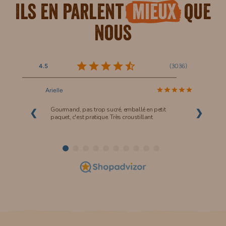
Ils en parlent
mieux
que
nous
(
3036
)
4.5
Arielle
Gourmand, pas trop sucré, emballé en petit
❮
❯
paquet, c'est pratique. Très croustillant