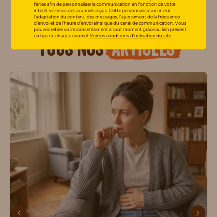
faites afin de personnaliser la communication en fonction de votre
intérêt vis-à-vis des courriels reçus. Cette personnalisation inclut
l’adaptation du contenu des messages, l’ajustement de la fréquence
d’envoi et de l’heure d’envoi ainsi que du canal de communication. Vous
pouvez retirer votre consentement à tout moment grâce au lien présent
en bas de chaque courriel.
Voir les conditions d’utilisation du site
Tous nos
articles