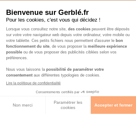
Avis Clients
Déclaration d’accessibilité
Gerblé x Stade Toulousain
Le guide du sans gluten
Calcul Sugarscore
Suivez-nous sur les réseaux !
Mentions légales
-
Consignes de tri de nos emballages
-