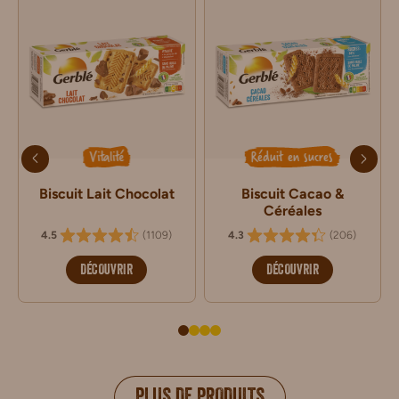
Vitalité
Réduit en sucres
Biscuit Lait Chocolat
Biscuit Cacao &
Céréales
(
1109
)
(
206
)
4.5
4.3
DÉCOUVRIR
DÉCOUVRIR
PLUS DE PRODUITS