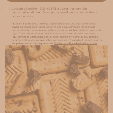
J’autorise Nutrition & Santé SAS à traiter mes données
personnelles afin de m’envoyer par email des communications
personnalisées.
Nutrition & Santé SAS utilise des traceurs (pixels de suivi) pour savoir si vous
ouvrez ou cliquez dans les courriels et l’heure à laquelle vous le faites afin de
personnaliser la communication en fonction de votre intérêt vis-à-vis des courriels
reçus. Cette personnalisation inclut l’adaptation du contenu des messages,
l'ajustement de la fréquence d’envoi et de l’heure d’envoi ainsi que du canal de
communication. Vous pouvez retirer votre consentement à tout moment grâce au
lien présent en bas de chaque courriel.
Voir les conditions d'utilisation du site