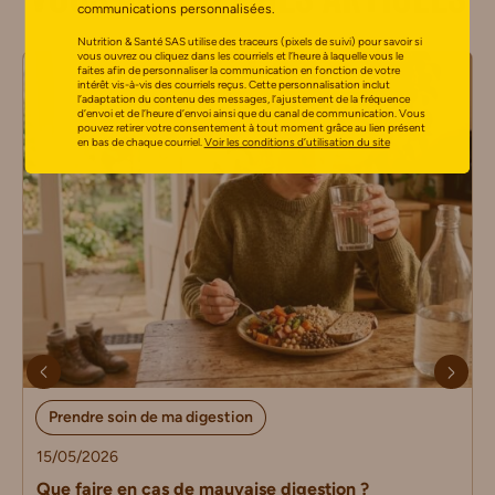
Vous aimerez ces articles
communications personnalisées.
Nutrition & Santé SAS utilise des traceurs (pixels de suivi) pour savoir si
vous ouvrez ou cliquez dans les courriels et l’heure à laquelle vous le
faites afin de personnaliser la communication en fonction de votre
intérêt vis-à-vis des courriels reçus. Cette personnalisation inclut
l’adaptation du contenu des messages, l’ajustement de la fréquence
d’envoi et de l’heure d’envoi ainsi que du canal de communication. Vous
pouvez retirer votre consentement à tout moment grâce au lien présent
en bas de chaque courriel.
Voir les conditions d’utilisation du site
Prendre soin de ma digestion
15/05/2026
Que faire en cas de mauvaise digestion ?