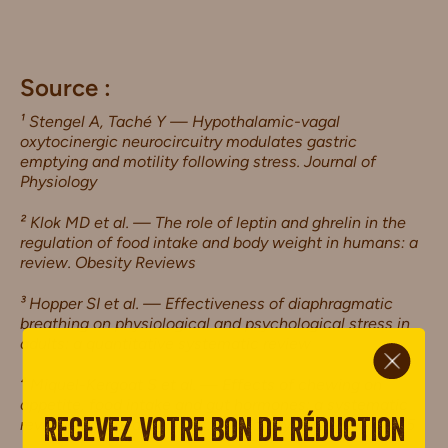
Source :
¹ Stengel A, Taché Y — Hypothalamic-vagal
oxytocinergic neurocircuitry modulates gastric
emptying and motility following stress. Journal of
Physiology
² Klok MD et al. — The role of leptin and ghrelin in the
regulation of food intake and body weight in humans: a
review. Obesity Reviews
³ Hopper SI et al. — Effectiveness of diaphragmatic
breathing on physiological and psychological stress in
ci.
adults: a quantitative systematic review
⁴ Miquel-Kergoat S et al. — Effects of chewing on
appetite, food intake and gut hormones: a systematic
review and meta-analysis. Physiology & Behavior, 2015
Recevez votre bon de réduction