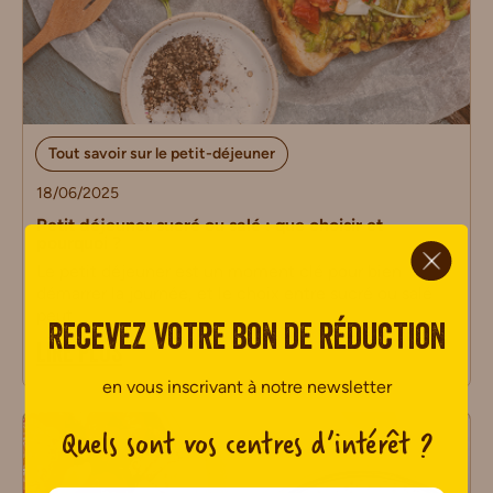
Tout savoir sur le petit-déjeuner
18/06/2025
Petit déjeuner sucré ou salé : que choisir et
ci.
pourquoi ?
Le petit déjeuner est un moment clé pour bien
démarrer la journée, et le choix entre sucré ou salé
peut
Recevez votre bon de réduction
LIRE PLUS
en vous inscrivant à notre newsletter
Quels sont vos centres d’intérêt ?