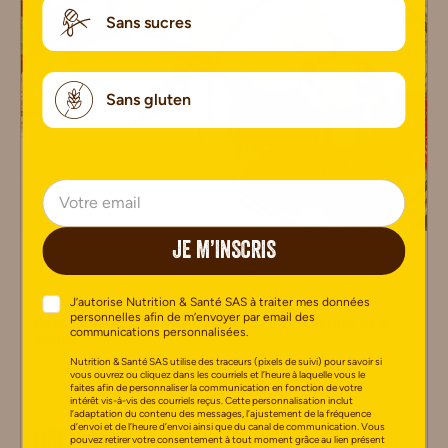
Sans sucres
Sans gluten
JE M’INSCRIS
Tout savoir sur le petit-déjeuner
18/06/2025
J’autorise Nutrition & Santé SAS à traiter mes données
personnelles afin de m’envoyer par email des
Petit déjeuner IG bas : aliments à privilégier et à
communications personnalisées.
éviter
Nutrition & Santé SAS utilise des traceurs (pixels de suivi) pour savoir si
Prendre un petit déjeuner à indice glycémique bas Un
vous ouvrez ou cliquez dans les courriels et l’heure à laquelle vous le
petit déjeuner à indice glycémique (IG) bas est une
faites afin de personnaliser la communication en fonction de votre
intérêt vis-à-vis des courriels reçus. Cette personnalisation inclut
excellente manière
l’adaptation du contenu des messages, l’ajustement de la fréquence
d’envoi et de l’heure d’envoi ainsi que du canal de communication. Vous
LIRE PLUS
pouvez retirer votre consentement à tout moment grâce au lien présent