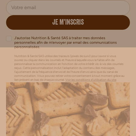
JE M’INSCRIS
J’autorise Nutrition & Santé SAS à traiter mes données
personnelles afin de m’envoyer par email des communications
personnalisées.
Nutrition & Santé SAS utilise des traceurs (pixels de suivi) pour savoir si vous
ouvrez ou cliquez dans les courriels et l’heure à laquelle vous le faites afin de
personnaliser la communication en fonction de votre intérêt vis-à-vis des courriels
reçus. Cette personnalisation inclut l’adaptation du contenu des messages,
l'ajustement de la fréquence d’envoi et de l’heure d’envoi ainsi que du canal de
communication. Vous pouvez retirer votre consentement à tout moment grâce au
lien présent en bas de chaque courriel.
Voir les conditions d'utilisation du site