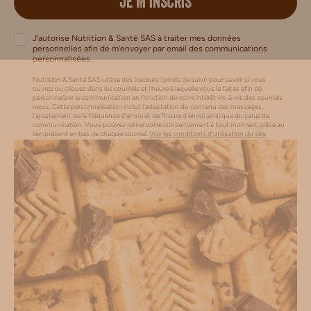
JE M’INSCRIS
J’autorise Nutrition & Santé SAS à traiter mes données
personnelles afin de m’envoyer par email des communications
personnalisées.
Nutrition & Santé SAS utilise des traceurs (pixels de suivi) pour savoir si vous
ouvrez ou cliquez dans les courriels et l’heure à laquelle vous le faites afin de
personnaliser la communication en fonction de votre intérêt vis-à-vis des courriels
reçus. Cette personnalisation inclut l’adaptation du contenu des messages,
l'ajustement de la fréquence d’envoi et de l’heure d’envoi ainsi que du canal de
communication. Vous pouvez retirer votre consentement à tout moment grâce au
lien présent en bas de chaque courriel.
Voir les conditions d'utilisation du site