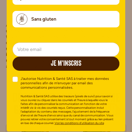
poché par-dessus.
Sans gluten
Adopter un petit déjeuner à indice glycémique bas est
une excellente manière de prendre soin de votre santé
tout en vous faisant plaisir. Avec un peu d’organisation et
de créativité, cette habitude deviendra rapidement un
réflexe bien-être au quotidien. Intégrer des aliments à IG
bas dans votre routine peut vous aider à maintenir un
niveau d’énergie stable et à favoriser un équilibre
JE M’INSCRIS
alimentaire durable.
J’autorise Nutrition & Santé SAS à traiter mes données
personnelles afin de m’envoyer par email des
communications personnalisées.
Découvrez notre gamme
Nutrition & Santé SAS utilise des traceurs (pixels de suivi) pour savoir si
vous ouvrez ou cliquez dans les courriels et l’heure à laquelle vous le
faites afin de personnaliser la communication en fonction de votre
Gerblé
petit déjeuner
intérêt vis-à-vis des courriels reçus. Cette personnalisation inclut
l’adaptation du contenu des messages, l’ajustement de la fréquence
d’envoi et de l’heure d’envoi ainsi que du canal de communication. Vous
pouvez retirer votre consentement à tout moment grâce au lien présent
en bas de chaque courriel.
Voir les conditions d’utilisation du site