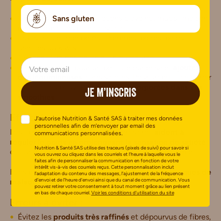
Céréales
complètes
: Flocons d’avoine, muesli maison,
Sans gluten
pain complet ou pain de seigle.
Fruits frais et non pelés : Pommes, poires, baies,
oranges ou kiwis.
Graines : Graines de chia, lin ou courge.
Légumineuses : pour un petit déjeuner salé,
ajoutez
des légumineuses
à vos salades. Pour un petit déjeuner
sucré, elles peuvent aussi être
incorporées dans vos
JE M’INSCRIS
smoothies
.
Effets favorables :
J’autorise Nutrition & Santé SAS à traiter mes données
personnelles afin de m’envoyer par email des
Les fibres favorisent une digestion saine,
aident à
communications personnalisées.
réguler le poids en prolongeant la sensation de satiété
,
Nutrition & Santé SAS utilise des traceurs (pixels de suivi) pour savoir si
et contribuent à un meilleur contrôle de la glycémie.
vous ouvrez ou cliquez dans les courriels et l’heure à laquelle vous le
faites afin de personnaliser la communication en fonction de votre
intérêt vis-à-vis des courriels reçus. Cette personnalisation inclut
Elles participent également à
la réduction des risques de
l’adaptation du contenu des messages, l’ajustement de la fréquence
d’envoi et de l’heure d’envoi ainsi que du canal de communication. Vous
maladies cardiovasculaires
.*
pouvez retirer votre consentement à tout moment grâce au lien présent
en bas de chaque courriel.
Voir les conditions d’utilisation du site
Erreurs à éviter :
Évitez les
produits très raffinés
et dépourvus de fibres,