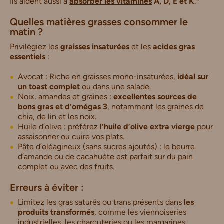
Ils aident aussi à
absorber les vitamines
A, D, E et K
.*
Quelles matières grasses consommer le
matin ?
Privilégiez les
graisses insaturées
et les
acides gras
essentiels
:
Avocat : Riche en graisses mono-insaturées,
idéal sur
un toast complet
ou dans une salade.
Noix, amandes et graines :
excellentes sources de
bons gras et d’omégas 3
, notamment les graines de
chia, de lin et les noix.
Huile d’olive : préférez
l’huile d’olive extra vierge
pour
assaisonner ou cuire vos plats.
Pâte d’oléagineux (sans sucres ajoutés) : le beurre
d’amande ou de cacahuète est parfait sur du pain
complet ou avec des fruits.
Erreurs à éviter :
Limitez les gras saturés ou trans présents dans
les
produits transformés
, comme les viennoiseries
industrielles, les charcuteries ou les margarines.