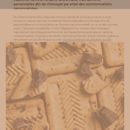
personnelles afin de m’envoyer par email des communications
personnalisées.
Nutrition & Santé SAS utilise des traceurs (pixels de suivi) pour savoir si vous
ouvrez ou cliquez dans les courriels et l’heure à laquelle vous le faites afin de
personnaliser la communication en fonction de votre intérêt vis-à-vis des courriels
reçus. Cette personnalisation inclut l’adaptation du contenu des messages,
l'ajustement de la fréquence d’envoi et de l’heure d’envoi ainsi que du canal de
communication. Vous pouvez retirer votre consentement à tout moment grâce au
lien présent en bas de chaque courriel.
Voir les conditions d'utilisation du site