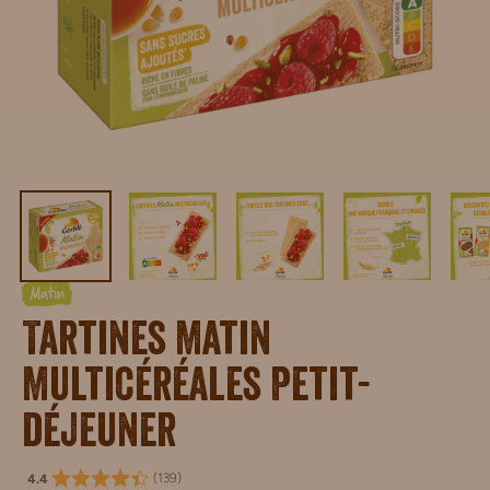
Matin
Tartines Matin
Multicéréales Petit-
déjeuner
(
139
)
4.4