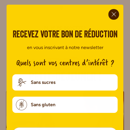
ci.
PLUS DE RECETTES
Recevez votre bon de réduction
en vous inscrivant à notre newsletter
Quels sont vos centres d’intérêt ?
Nos
articles
sur le
petit-déjeuner !
Sans sucres
Sans gluten