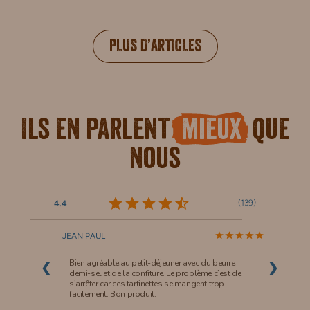
PLUS D’ARTICLES
Ils en parlent
mieux
que
nous
(
139
)
4.4
JEAN PAUL
Bien agréable au petit-déjeuner avec du beurre
❮
❯
demi-sel et de la confiture. Le problème c’est de
s’arrêter car ces tartinettes se mangent trop
facilement. Bon produit.