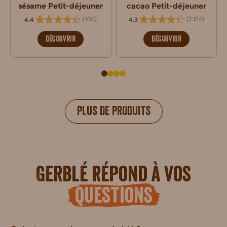
sésame Petit-déjeuner
cacao Petit-déjeuner
(
108
)
(
2324
)
4.4
4.3
DÉCOUVRIR
DÉCOUVRIR
PLUS DE PRODUITS
Gerblé répond à vos
questions