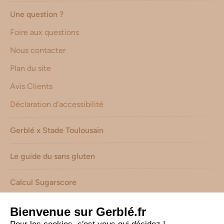
Une question ?
Foire aux questions
Nous contacter
Plan du site
Avis Clients
Déclaration d’accessibilité
Gerblé x Stade Toulousain
Le guide du sans gluten
Calcul Sugarscore
Suivez-nous sur les réseaux !