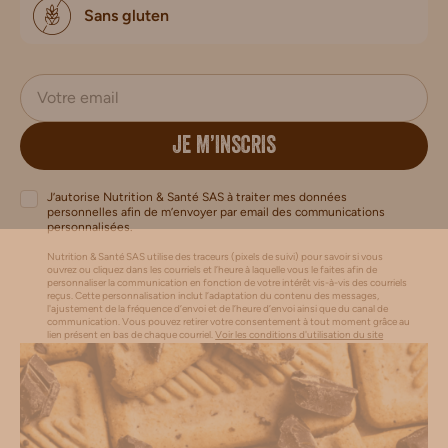
Sans gluten
JE M’INSCRIS
J’autorise Nutrition & Santé SAS à traiter mes données
personnelles afin de m’envoyer par email des communications
personnalisées.
Nutrition & Santé SAS utilise des traceurs (pixels de suivi) pour savoir si vous
ouvrez ou cliquez dans les courriels et l’heure à laquelle vous le faites afin de
personnaliser la communication en fonction de votre intérêt vis-à-vis des courriels
reçus. Cette personnalisation inclut l’adaptation du contenu des messages,
l'ajustement de la fréquence d’envoi et de l’heure d’envoi ainsi que du canal de
communication. Vous pouvez retirer votre consentement à tout moment grâce au
lien présent en bas de chaque courriel.
Voir les conditions d'utilisation du site