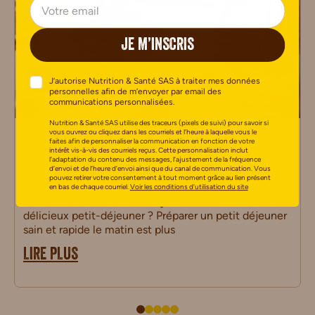
JE M’INSCRIS
J’autorise Nutrition & Santé SAS à traiter mes données
personnelles afin de m’envoyer par email des
communications personnalisées.
Nutrition & Santé SAS utilise des traceurs (pixels de suivi) pour savoir si
vous ouvrez ou cliquez dans les courriels et l’heure à laquelle vous le
Tout savoir sur le petit-déjeuner
faites afin de personnaliser la communication en fonction de votre
intérêt vis-à-vis des courriels reçus. Cette personnalisation inclut
l’adaptation du contenu des messages, l’ajustement de la fréquence
23/04/2025
d’envoi et de l’heure d’envoi ainsi que du canal de communication. Vous
pouvez retirer votre consentement à tout moment grâce au lien présent
6 idées de petit déjeuner sain et rapide
en bas de chaque courriel.
Voir les conditions d’utilisation du site
Vous souhaitez démarrer la journée en savourant un
délicieux petit-déjeuner ? Préparer un petit déjeuner
sain et rapide le matin est plus
LIRE PLUS