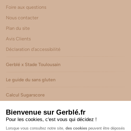
Foire aux questions
Nous contacter
Plan du site
Avis Clients
Déclaration d’accessibilité
Gerblé x Stade Toulousain
Le guide du sans gluten
Calcul Sugarscore
Suivez-nous sur les réseaux !