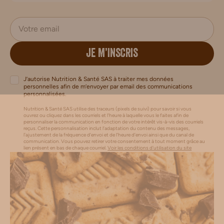
JE M’INSCRIS
J’autorise Nutrition & Santé SAS à traiter mes données
personnelles afin de m’envoyer par email des communications
personnalisées.
Nutrition & Santé SAS utilise des traceurs (pixels de suivi) pour savoir si vous
ouvrez ou cliquez dans les courriels et l’heure à laquelle vous le faites afin de
personnaliser la communication en fonction de votre intérêt vis-à-vis des courriels
reçus. Cette personnalisation inclut l’adaptation du contenu des messages,
l'ajustement de la fréquence d’envoi et de l’heure d’envoi ainsi que du canal de
communication. Vous pouvez retirer votre consentement à tout moment grâce au
lien présent en bas de chaque courriel.
Voir les conditions d'utilisation du site