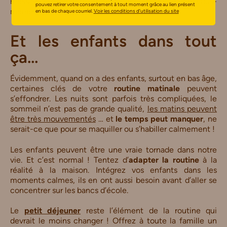
réessayez le lendemain. Soyez indulgents envers vous-
pouvez retirer votre consentement à tout moment grâce au lien présent
même.
en bas de chaque courriel.
Voir les conditions d’utilisation du site
Et les enfants dans tout
ça…
Évidemment, quand on a des enfants, surtout en bas âge,
certaines clés de votre
routine matinale
peuvent
s’effondrer. Les nuits sont parfois très compliquées, le
sommeil n’est pas de grande qualité,
les matins peuvent
être très mouvementés
… et
le temps peut manquer
, ne
serait-ce que pour se maquiller ou s’habiller calmement !
Les enfants peuvent être une vraie tornade dans notre
vie. Et c’est normal ! Tentez d’
adapter la routine
à la
réalité à la maison. Intégrez vos enfants dans les
moments calmes, ils en ont aussi besoin avant d’aller se
concentrer sur les bancs d’école.
Le
petit déjeuner
reste l’élément de la routine qui
devrait le moins changer ! Offrez à toute la famille un