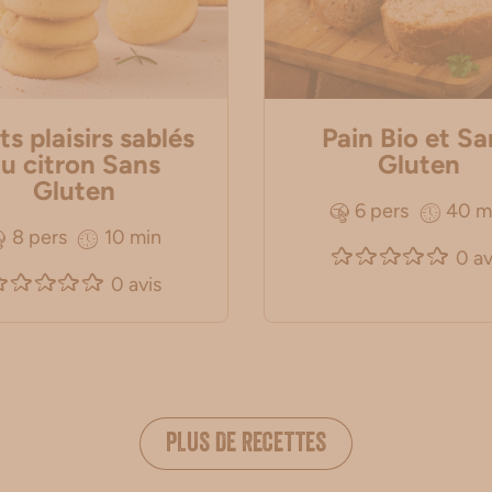
ts plaisirs sablés
Pain Bio et Sa
u citron Sans
Gluten
Gluten
6 pers
40 m
8 pers
10 min
0 av
0 avis
PLUS DE RECETTES