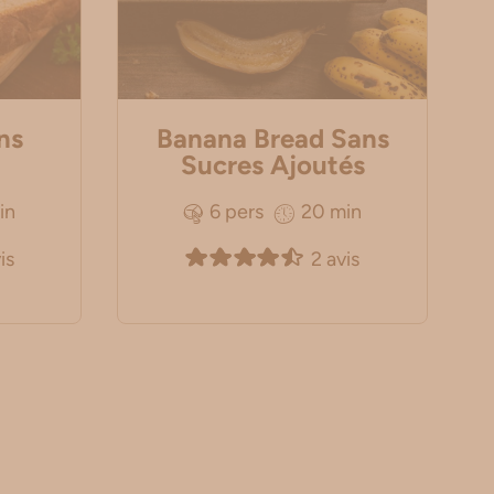
ns
Banana Bread Sans
Sucres Ajoutés
in
6 pers
20 min
is
2 avis