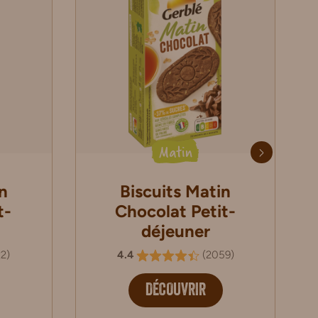
Matin
n
Biscuits Matin
t-
Chocolat Petit-
déjeuner
22
)
4.4
(
2059
)
DÉCOUVRIR