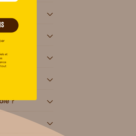
IS
 ?
par
els et
es
uence
 tout
blé ?