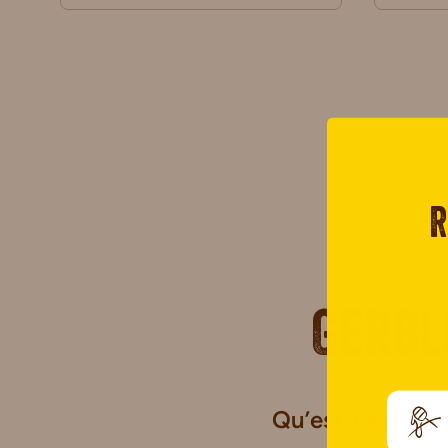
R
Gerbl
Qu’est-ce que l