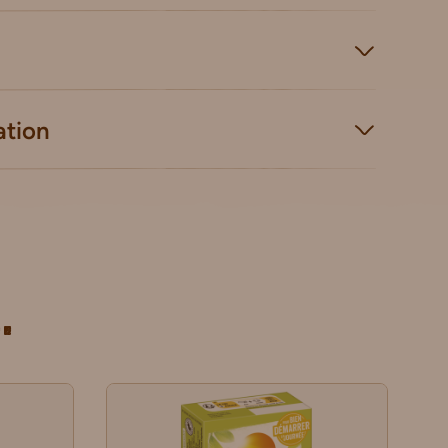
ation
.