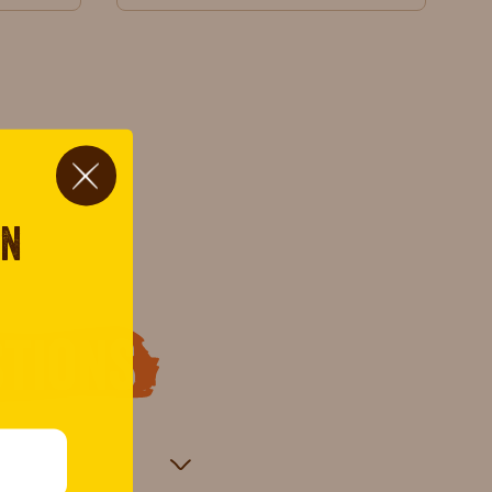
on
tions