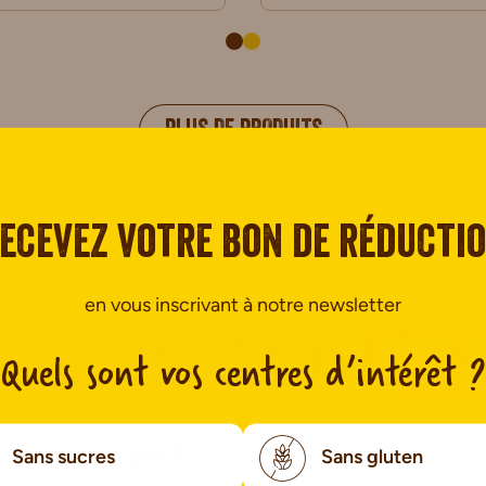
PLUS DE PRODUITS
ecevez votre bon de réducti
en vous inscrivant à notre newsletter
é répond à vos
ques
Quels sont vos centres d’intérêt ?
e germe de blé ?
Sans sucres
Sans gluten