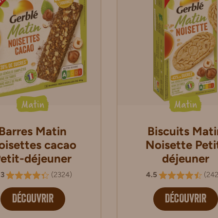
Matin
Matin
Barres Matin
Biscuits Mati
oisettes cacao
Noisette Peti
etit-déjeuner
déjeuner
.3
(
2324
)
4.5
(
24
DÉCOUVRIR
DÉCOUVRIR