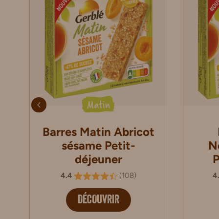
Matin
Barres Matin Abricot
sésame Petit-
N
déjeuner
P
4.4
(
108
)
4
DÉCOUVRIR