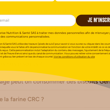
êt nutritionnel du germe de blé ?
JE M’INSCR
uits Gerblé peut-on consommer par jour
orise Nutrition & Santé SAS à traiter mes données personnelles afin de m’envoyer 
 des communications personnalisées.
on & Santé SAS utilise des traceurs (pixels de suivi) pour savoir si vous ouvrez ou cliquez dans les courri
ver les produits Gerblé ?
 à laquelle vous le faites afin de personnaliser la communication en fonction de votre intérêt vis-à-vis d
els reçus. Cette personnalisation inclut l’adaptation du contenu des messages, l’ajustement de la fréq
i et de l’heure d’envoi ainsi que du canal de communication. Vous pouvez retirer votre consentement à
 grâce au lien présent en bas de chaque courriel.
Voir les conditions d’utilisation du site
s nos biscuits ?
l âge peut on consommer des biscuits Ger
e la farine CRC ?