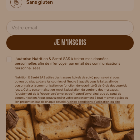
Sans gluten
JE M’INSCRIS
J’autorise Nutrition & Santé SAS à traiter mes données
personnelles afin de m’envoyer par email des communications
personnalisées.
Nutrition & Santé SAS utilise des traceurs (pixels de suivi) pour savoir si vous
ouvrez ou cliquez dans les courriels et l’heure à laquelle vous le faites afin de
personnaliser la communication en fonction de votre intérêt vis-à-vis des courriels
reçus. Cette personnalisation inclut l’adaptation du contenu des messages,
l'ajustement de la fréquence d’envoi et de l’heure d’envoi ainsi que du canal de
communication. Vous pouvez retirer votre consentement à tout moment grâce au
lien présent en bas de chaque courriel.
Voir les conditions d'utilisation du site