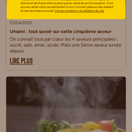
d’envoi et de l’heure d’envoi ainsi que du canal de communication. Vous
pouvez retirer votre consentement à tout moment grâce au lien présent
en bas de chaque courriel.
Voir les conditions d’utilisation du site
Conseils nutritionnels
23/04/2025
Umami : tout savoir sur cette cinquième saveur
On connait tous par cœur les 4 saveurs principales :
sucré, salé, amer, acide. Mais une 5ème saveur existe
depuis
LIRE PLUS