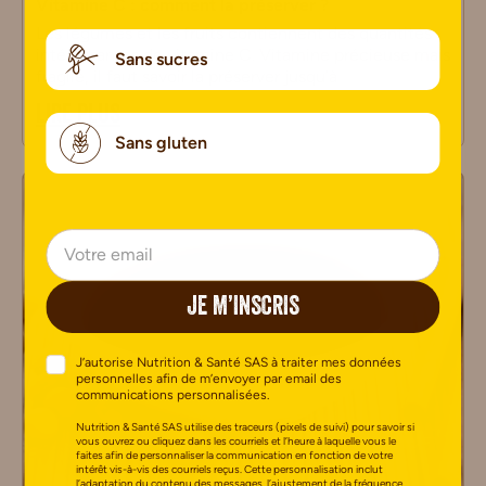
Vitamine C : comment la préserver ?
Les légumes et les fruits contiennent des quantités
intéressantes de vitamine C. Vitamine précieuse mais
Sans sucres
fragile, il faut savoir la préserver jusqu’à
LIRE PLUS
Sans gluten
JE M’INSCRIS
J’autorise Nutrition & Santé SAS à traiter mes données
personnelles afin de m’envoyer par email des
communications personnalisées.
Nutrition & Santé SAS utilise des traceurs (pixels de suivi) pour savoir si
vous ouvrez ou cliquez dans les courriels et l’heure à laquelle vous le
faites afin de personnaliser la communication en fonction de votre
intérêt vis-à-vis des courriels reçus. Cette personnalisation inclut
l’adaptation du contenu des messages, l’ajustement de la fréquence