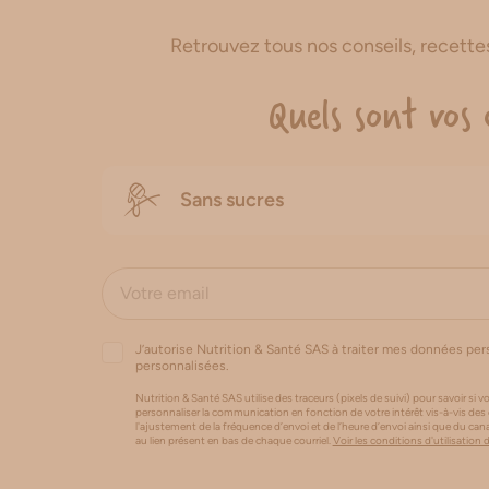
Retrouvez tous nos conseils, recett
Quels sont vos 
Sans sucres
J’autorise Nutrition & Santé SAS à traiter mes données pe
personnalisées.
Nutrition & Santé SAS utilise des traceurs (pixels de suivi) pour savoir si vo
personnaliser la communication en fonction de votre intérêt vis-à-vis des
l'ajustement de la fréquence d’envoi et de l’heure d’envoi ainsi que du 
au lien présent en bas de chaque courriel.
Voir les conditions d'utilisation 