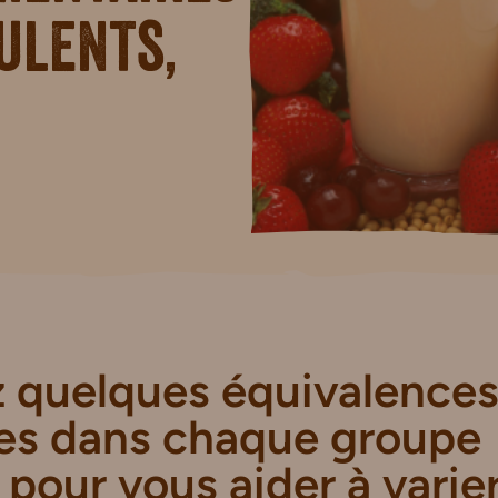
culents,
 quelques équivalence
res dans chaque groupe
 pour vous aider à varie