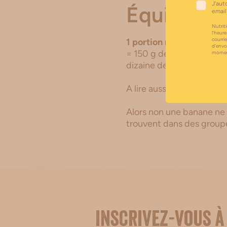
J’aut
Équivalenc
email
Nutriti
l’heure
courri
1 portion moyenne = 150
d’envo
= 150 g de pomme, poire 
moment
dizaine de cerises
A lire aussi :
Quelles alter
Alors non une banane ne
trouvent dans des groupe
Inscrivez-vous à