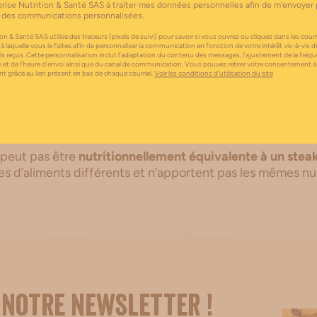
orise Nutrition & Santé SAS à traiter mes données personnelles afin de m’envoyer 
es dans le groupe des f
 des communications personnalisées.
on & Santé SAS utilise des traceurs (pixels de suivi) pour savoir si vous ouvrez ou cliquez dans les courri
 à laquelle vous le faites afin de personnaliser la communication en fonction de votre intérêt vis-à-vis d
els reçus. Cette personnalisation inclut l’adaptation du contenu des messages, l’ajustement de la fréq
 g = 20 g de glucides
i et de l’heure d’envoi ainsi que du canal de communication. Vous pouvez retirer votre consentement à
ou orange (fruit moyen) = 2 mandarines = 100 g de raisin
 grâce au lien présent en bas de chaque courriel.
Voir les conditions d’utilisation du site
natives au sucre blanc ?
 peut pas être
nutritionnellement équivalente à un stea
s d’aliments différents et n’apportent pas les mêmes n
 notre newsletter !