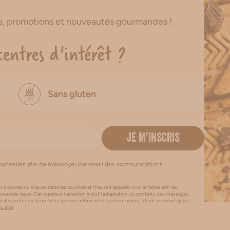
es, promotions et nouveautés gourmandes !
centres d'intérêt ?
Sans gluten
JE M’INSCRIS
rsonnelles afin de m’envoyer par email des communications
us ouvrez ou cliquez dans les courriels et l’heure à laquelle vous le faites afin de
 courriels reçus. Cette personnalisation inclut l’adaptation du contenu des messages,
canal de communication. Vous pouvez retirer votre consentement à tout moment grâce
du site