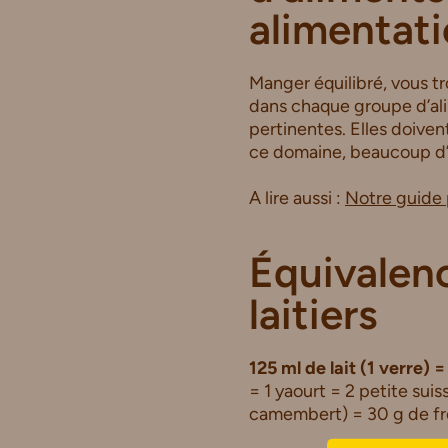
alimentati
Manger équilibré, vous tr
dans chaque groupe d’alim
pertinentes. Elles doive
ce domaine, beaucoup d’
A lire aussi :
Notre guide 
Équivalenc
laitiers
125 ml de lait (1 verre)
= 1 yaourt = 2 petite su
camembert) = 30 g de fro