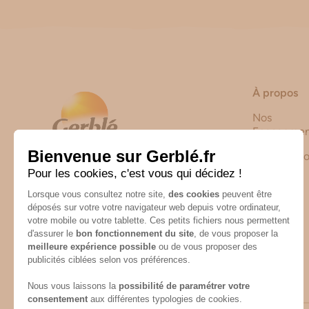
À propos
Nos
Engagemen
Notre Histo
Nutrition & Santé
Route de Castelnaudary
31250 Revel
CONTACTEZ-NOUS