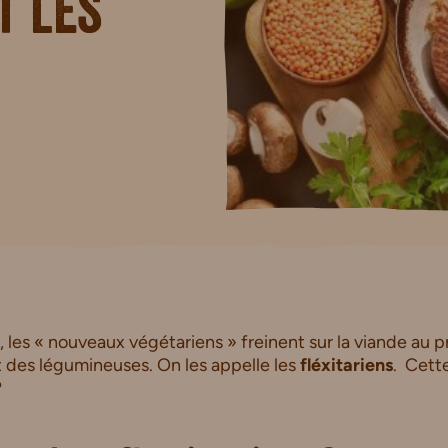
t les
it, les « nouveaux végétariens » freinent sur la viande au pr
t des légumineuses. On les appelle les
fléxitariens
. Cette
?