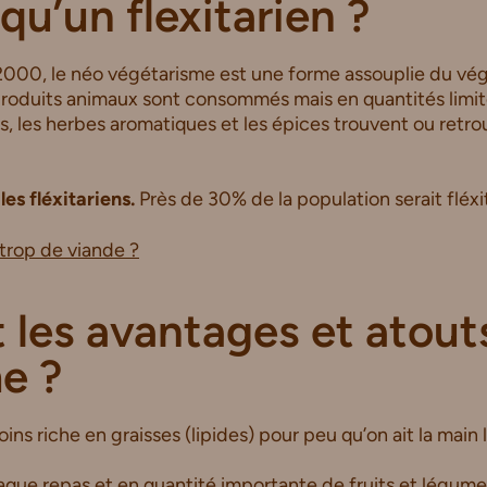
qu’un flexitarien ?
000, le néo végétarisme est une forme assouplie du vég
roduits animaux sont consommés mais en quantités limitée
es, les herbes aromatiques et les épices trouvent ou retr
les fléxitariens.
Près de 30% de la population serait fléxi
rop de viande ?
 les avantages et atout
me ?
ns riche en graisses (lipides) pour peu qu’on ait la main l
aque repas et en quantité importante de fruits et légum