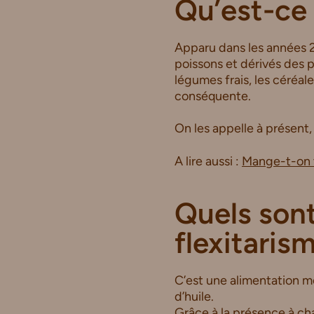
Qu’est-ce 
Apparu dans les années 2
poissons et dérivés des p
légumes frais, les céréal
conséquente.
On les appelle à présent,
A lire aussi :
Mange-t-on t
Quels sont
flexitaris
C’est une alimentation moi
d’huile.
Grâce à la présence à ch