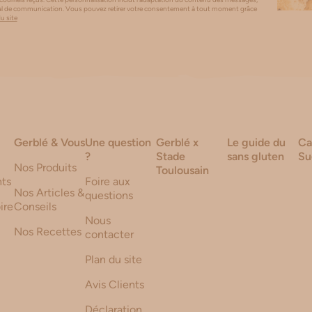
canal de communication. Vous pouvez retirer votre consentement à tout moment grâce
du site
Gerblé & Vous
Une question
Gerblé x
Le guide du
Ca
?
Stade
sans gluten
Su
Nos Produits
Toulousain
ts
Foire aux
Nos Articles &
questions
ire
Conseils
Nous
Nos Recettes
contacter
Plan du site
Avis Clients
Déclaration