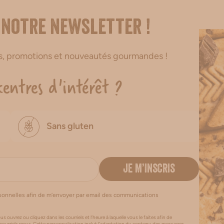
 notre newsletter !
es, promotions et nouveautés gourmandes !
centres d'intérêt ?
Sans gluten
JE M’INSCRIS
rsonnelles afin de m’envoyer par email des communications
us ouvrez ou cliquez dans les courriels et l’heure à laquelle vous le faites afin de
 courriels reçus. Cette personnalisation inclut l’adaptation du contenu des messages,