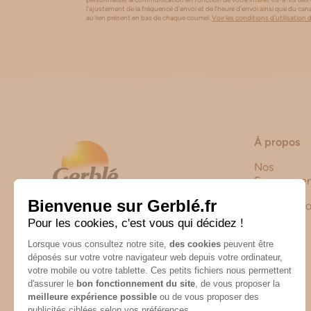
l'ajustement de la fréquence d’envoi et de l’heure d’envoi ainsi que du 
au lien présent en bas de chaque courriel.
Voir les conditions d'utilisation 
À propos
Nos
Engagemen
Notre Histo
Nutrition & Santé
Route de Castelnaudary
31250 Revel
CONTACTEZ-NOUS