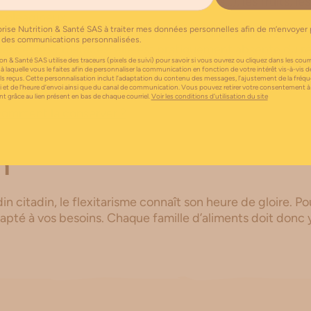
mes secs (les lentilles, les haricots blancs…), les fruits, l
et oléagineux.
orise Nutrition & Santé SAS à traiter mes données personnelles afin de m’envoyer 
ielle à la croissance et au renouvellement de toutes les c
 des communications personnalisées.
ts et les crustacés, elle est pratiquement absente du r
on & Santé SAS utilise des traceurs (pixels de suivi) pour savoir si vous ouvrez ou cliquez dans les courri
re au squelette, elle aussi, peut manquer. On peut trouve
 à laquelle vous le faites afin de personnaliser la communication en fonction de votre intérêt vis-à-vis d
s, les céréales, les légumes verts crus, les huiles végétal
els reçus. Cette personnalisation inclut l’adaptation du contenu des messages, l’ajustement de la fréq
i et de l’heure d’envoi ainsi que du canal de communication. Vous pouvez retirer votre consentement à
 grâce au lien présent en bas de chaque courriel.
Voir les conditions d’utilisation du site
comment la conserver ?
n
din citadin, le flexitarisme connaît son heure de gloire. 
adapté à vos besoins. Chaque famille d’aliments doit donc 