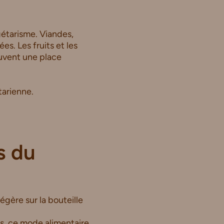
étarisme. Viandes,
s. Les fruits et les
ouvent une place
tarienne.
s du
égère sur la bouteille
es, ce mode alimentaire