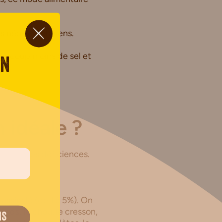
des néo-végétariens.
eaucoup moins de sel et
on
n idéale ?
rincipales déficiences.
 assimilé (de 1 à 5%). On
ards, le chou, le cresson,
IS