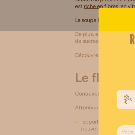
est
riche en fibres
, en vi
La soupe (aux orties, poti
De plus, en mangeant moi
R
de sucres.
Découvrez notre gamm
Le flexitar
Contrairement à d’autres
Attention cependant à :
l’apport en fer car cel
trouve du fer dans les 