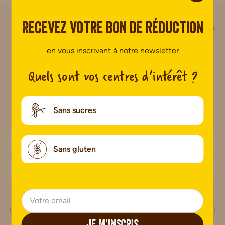
Recevez votre bon de réduction
i.
Inscrivez-vous à notre newsletter
!
en vous inscrivant à notre newsletter
Quels sont vos centres d’intérêt ?
Retrouvez tous nos conseils, recettes, promotions et
nouveautés gourmandes !
Quels sont vos centres d'intérêt ?
Sans sucres
Sans sucres
Sans gluten
Sans gluten