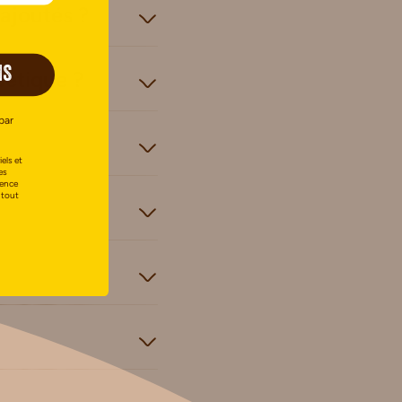
 ajoutés ?
IS
bétique ?
par
els et
es
uence
 tout