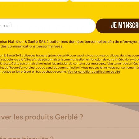
ces entre le sans sucres et le sans sucres
JE M’INSCR
er les biscuits Gerblé quand on est dia
orise Nutrition & Santé SAS à traiter mes données personnelles afin de m’envoyer 
 des communications personnalisées.
 Maltitol ?
on & Santé SAS utilise des traceurs (pixels de suivi) pour savoir si vous ouvrez ou cliquez dans les courri
 à laquelle vous le faites afin de personnaliser la communication en fonction de votre intérêt vis-à-vis d
els reçus. Cette personnalisation inclut l’adaptation du contenu des messages, l’ajustement de la fréq
i et de l’heure d’envoi ainsi que du canal de communication. Vous pouvez retirer votre consentement à
a glycémie ?
 grâce au lien présent en bas de chaque courriel.
Voir les conditions d’utilisation du site
e la farine CRC ?
ver les produits Gerblé ?