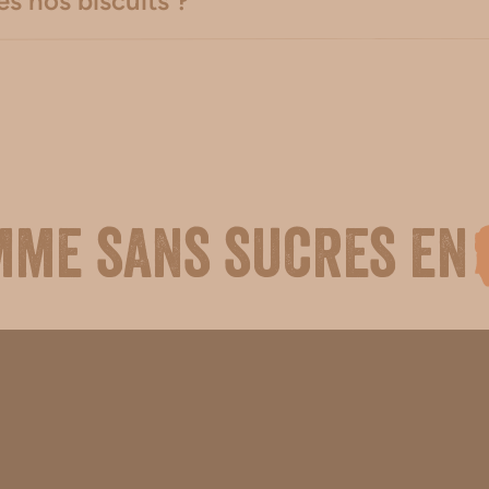
s nos biscuits ?
mme sans sucres en