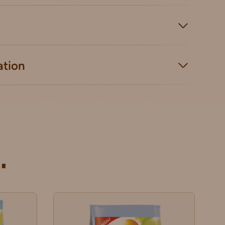
ation
.