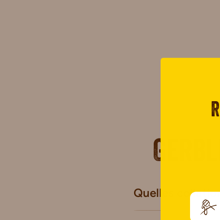
R
Gerbl
Quelles collatio