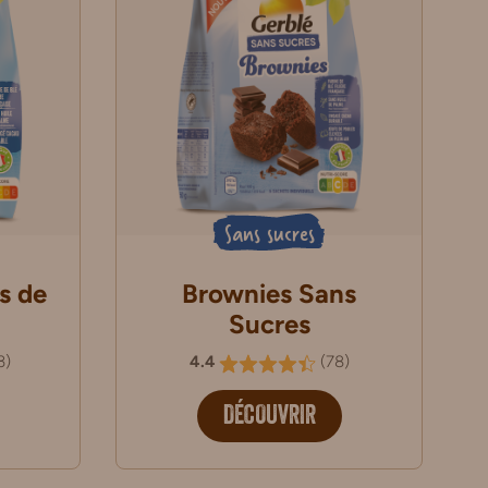
Sans sucres
s de
Brownies Sans
Sucres
3
)
4.4
(
78
)
DÉCOUVRIR