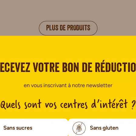
PLUS DE PRODUITS
ecevez votre bon de réducti
en vous inscrivant à notre newsletter
é répond à vos
ques
Quels sont vos centres d’intérêt ?
ns sans sucres ajoutés pour éviter le grig
Sans sucres
Sans gluten