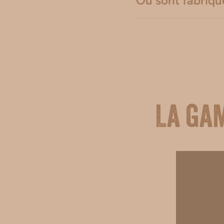
Où sont fabriqué
La ga