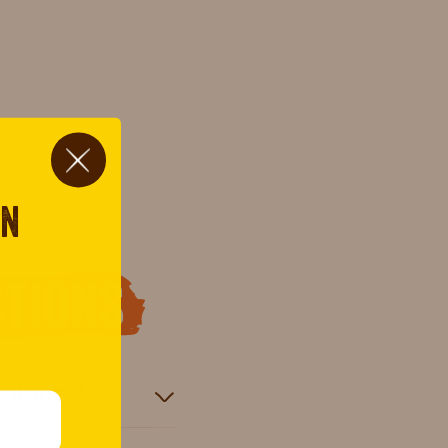
on
tions
notage ?