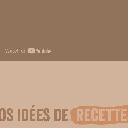
os idées de
recette