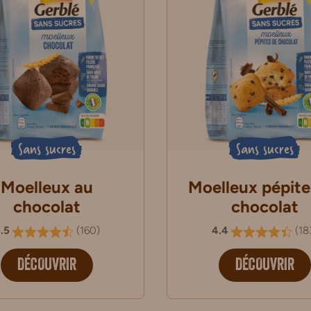
Sans sucres
Sans sucres
Moelleux au
Moelleux pépite
chocolat
chocolat
.5
(
160
)
4.4
(
18
DÉCOUVRIR
DÉCOUVRIR