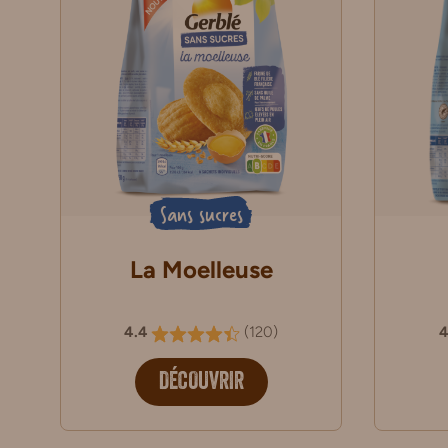
Sans sucres
La Moelleuse
4.4
(
120
)
4
DÉCOUVRIR