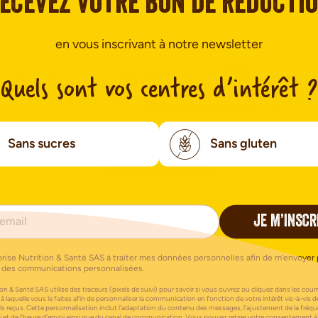
ecevez votre bon de réducti
en vous inscrivant à notre newsletter
Quels sont vos centres d’intérêt ?
n parlent
mieux
que
Sans sucres
Sans gluten
AJOUTER UN AVIS
Pas encore de commentaire.
JE M’INSCR
orise Nutrition & Santé SAS à traiter mes données personnelles afin de m’envoyer 
 des communications personnalisées.
on & Santé SAS utilise des traceurs (pixels de suivi) pour savoir si vous ouvrez ou cliquez dans les courri
 à laquelle vous le faites afin de personnaliser la communication en fonction de votre intérêt vis-à-vis d
els reçus. Cette personnalisation inclut l’adaptation du contenu des messages, l’ajustement de la fréq
i et de l’heure d’envoi ainsi que du canal de communication. Vous pouvez retirer votre consentement à