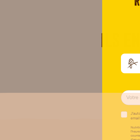
R
Ils e
J’aut
email
Nutriti
l’heure
courri
d’envo