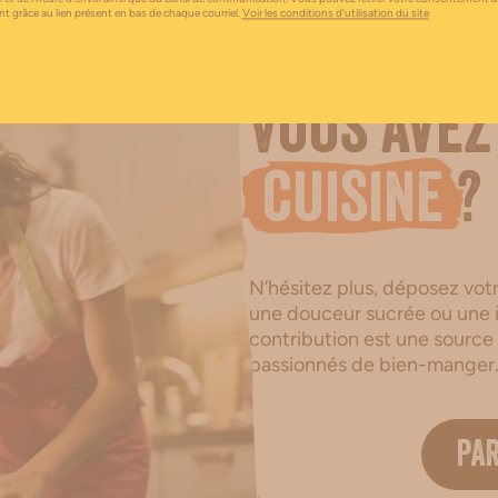
 grâce au lien présent en bas de chaque courriel.
Voir les conditions d’utilisation du site
Vous avez
cuisine
?
N’hésitez plus, déposez votre
une douceur sucrée ou une i
contribution est une source
passionnés de bien-manger
PA