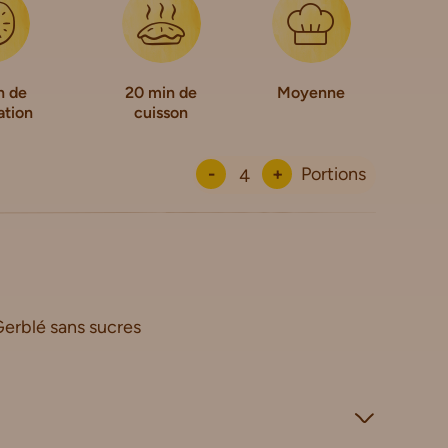
n de
20 min de
Moyenne
ation
cuisson
-
+
Portions
Gerblé sans sucres