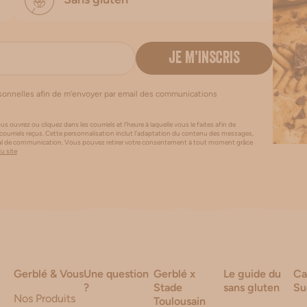
JE M’INSCRIS
rsonnelles afin de m’envoyer par email des communications
us ouvrez ou cliquez dans les courriels et l’heure à laquelle vous le faites afin de
 courriels reçus. Cette personnalisation inclut l’adaptation du contenu des messages,
canal de communication. Vous pouvez retirer votre consentement à tout moment grâce
du site
Gerblé & Vous
Une question
Gerblé x
Le guide du
Ca
?
Stade
sans gluten
Su
Nos Produits
Toulousain