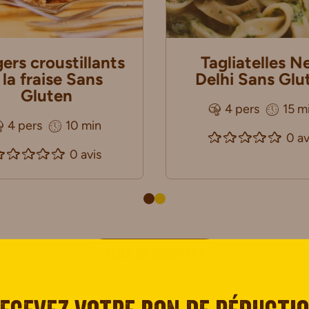
ers croustillants
Tagliatelles 
 la fraise Sans
Delhi Sans Glu
Gluten
4 pers
15 m
4 pers
10 min
0 av
0 avis
PLUS DE RECETTES