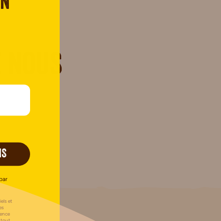
on
 nous
IS
par
els et
es
uence
 tout