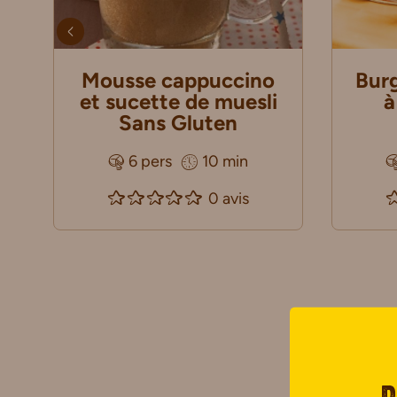
Mousse cappuccino
Burg
et sucette de muesli
à
Sans Gluten
6 pers
10 min
0 avis