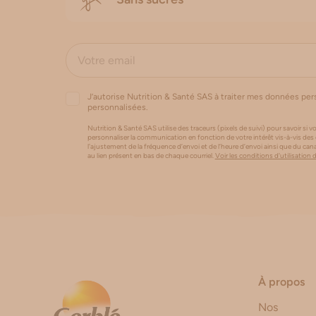
J’autorise Nutrition & Santé SAS à traiter mes données pe
personnalisées.
Nutrition & Santé SAS utilise des traceurs (pixels de suivi) pour savoir si vo
personnaliser la communication en fonction de votre intérêt vis-à-vis des
l'ajustement de la fréquence d’envoi et de l’heure d’envoi ainsi que du 
au lien présent en bas de chaque courriel.
Voir les conditions d'utilisation 
À propos
Nos