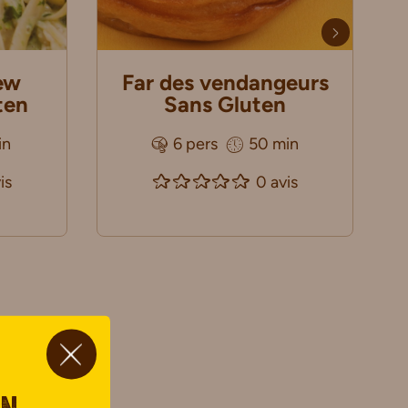
New
Far des vendangeurs
ten
Sans Gluten
in
6 pers
50 min
is
0 avis