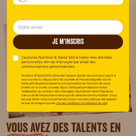
JE M’INSCRIS
J’autorise Nutrition & Santé SAS à traiter mes données
personnelles afin de m’envoyer par email des
communications personnalisées.
Nutrition & Santé SAS utilise des traceurs (pixels de suivi) pour savoir si
vous ouvrez ou cliquez dans les courriels et l’heure à laquelle vous le
faites afin de personnaliser la communication en fonction de votre
intérêt vis-à-vis des courriels reçus. Cette personnalisation inclut
l’adaptation du contenu des messages, l’ajustement de la fréquence
d’envoi et de l’heure d’envoi ainsi que du canal de communication. Vous
pouvez retirer votre consentement à tout moment grâce au lien présent
en bas de chaque courriel.
Voir les conditions d’utilisation du site
Vous avez des talents en