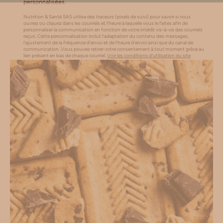
personnalisées.
Nutrition & Santé SAS utilise des traceurs (pixels de suivi) pour savoir si vous
ouvrez ou cliquez dans les courriels et l’heure à laquelle vous le faites afin de
personnaliser la communication en fonction de votre intérêt vis-à-vis des courriels
reçus. Cette personnalisation inclut l’adaptation du contenu des messages,
l'ajustement de la fréquence d’envoi et de l’heure d’envoi ainsi que du canal de
communication. Vous pouvez retirer votre consentement à tout moment grâce au
lien présent en bas de chaque courriel.
Voir les conditions d'utilisation du site