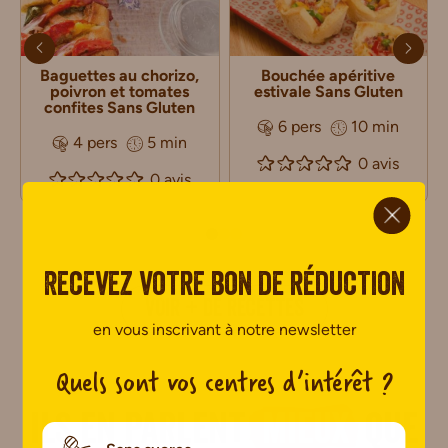
Baguettes au chorizo,
Bouchée apéritive
poivron et tomates
estivale Sans Gluten
confites Sans Gluten
6 pers
10 min
4 pers
5 min
0 avis
0 avis
ci.
Recevez votre bon de réduction
VOIR + DE RECETTES
en vous inscrivant à notre newsletter
Quels sont vos centres d’intérêt ?
Ils en parlent
mieux
que