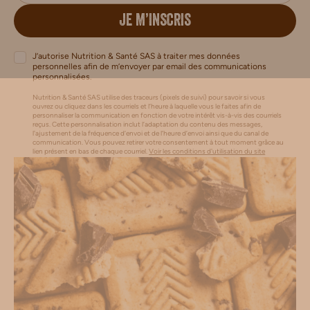
JE M’INSCRIS
J’autorise Nutrition & Santé SAS à traiter mes données
personnelles afin de m’envoyer par email des communications
personnalisées.
Nutrition & Santé SAS utilise des traceurs (pixels de suivi) pour savoir si vous
ouvrez ou cliquez dans les courriels et l’heure à laquelle vous le faites afin de
personnaliser la communication en fonction de votre intérêt vis-à-vis des courriels
reçus. Cette personnalisation inclut l’adaptation du contenu des messages,
l'ajustement de la fréquence d’envoi et de l’heure d’envoi ainsi que du canal de
communication. Vous pouvez retirer votre consentement à tout moment grâce au
lien présent en bas de chaque courriel.
Voir les conditions d'utilisation du site