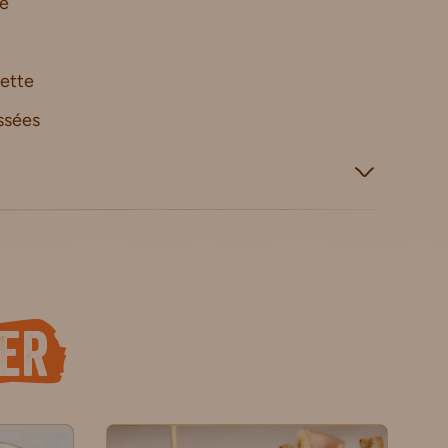
ve
lette
ssées
er