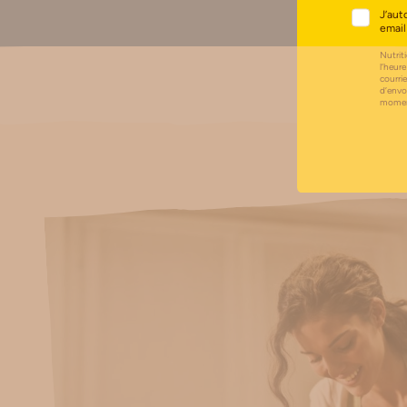
J’aut
email
Nutriti
l’heure
courri
d’envo
moment