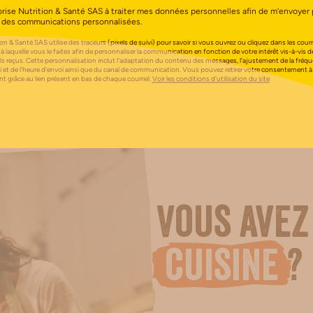
orise Nutrition & Santé SAS à traiter mes données personnelles afin de m’envoyer 
 des communications personnalisées.
Pas encore de commentaire.
on & Santé SAS utilise des traceurs (pixels de suivi) pour savoir si vous ouvrez ou cliquez dans les courri
 à laquelle vous le faites afin de personnaliser la communication en fonction de votre intérêt vis-à-vis d
els reçus. Cette personnalisation inclut l’adaptation du contenu des messages, l’ajustement de la fréq
i et de l’heure d’envoi ainsi que du canal de communication. Vous pouvez retirer votre consentement à
 grâce au lien présent en bas de chaque courriel.
Voir les conditions d’utilisation du site
Vous avez
cuisine
?