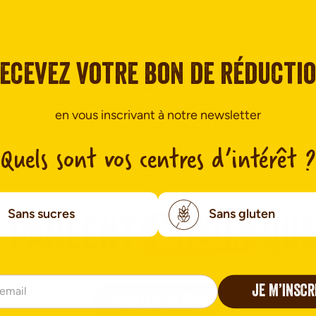
ecevez votre bon de réducti
VOIR + DE RECETTES
en vous inscrivant à notre newsletter
Quels sont vos centres d’intérêt ?
Sans sucres
Sans gluten
n parlent
mieux
que
JE M’INSCR
AJOUTER UN AVIS