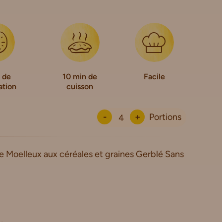
 de
10 min de
Facile
ation
cuisson
-
+
Portions
e Moelleux aux céréales et graines Gerblé Sans