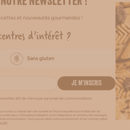
 notre newsletter !
recettes et nouveautés gourmandes !
centres d'intérêt ?
Sans gluten
JE M’INSCRIS
rsonnelles afin de m’envoyer par email des communications
us ouvrez ou cliquez dans les courriels et l’heure à laquelle vous le faites afin de
 courriels reçus. Cette personnalisation inclut l’adaptation du contenu des messages,
canal de communication. Vous pouvez retirer votre consentement à tout moment grâce
du site