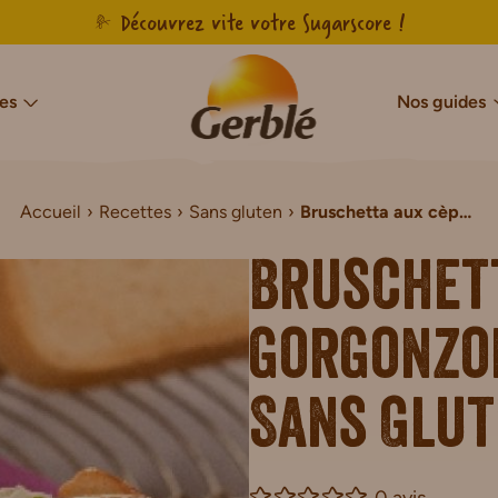
Découvrez vite votre Sugarscore !
es
Nos guides
Accueil
Recettes
Sans gluten
Bruschetta aux cèpes, gorgonzola et noisettes Sans Gluten
cres & Sans Sucres Ajoutés
Notre savoir-faire français
Sans sucres
Sans gluten
Agir pour l’en
Sans g
Sans Sucres & Sans Sucres Ajoutés
Biscuits Sans Gluten
Bruschett
Sans Sucres & Sans Sucres Ajoutés
Gâteaux Sans Gluten
de Chocolat Sans Sucres Ajoutés
Tartines Sans Gluten
gorgonzol
ns Sucres Ajoutés
Pains de mie Sans Gluten
r Sans Sucres Ajoutés
Petit-déjeuner Sans Glut
Sans Glu
0 avis