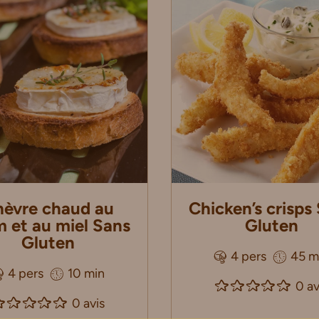
èvre chaud au
Chicken’s crisps
 et au miel Sans
Gluten
Gluten
4 pers
45 m
4 pers
10 min
0 av
0 avis