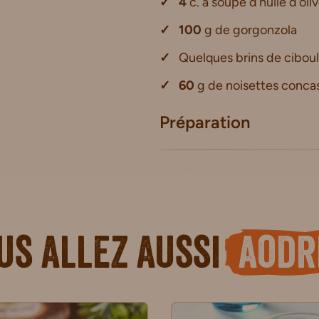
4
c. à soupe d’huile d’oli
100
g de gorgonzola
Quelques brins de cibou
60
g de noisettes conca
Préparation
us allez aussi
aodr