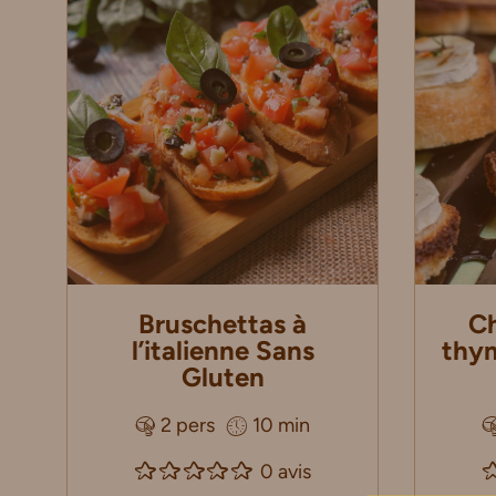
Bruschettas à
Ch
l’italienne Sans
thym
Gluten
2 pers
10 min
0 avis