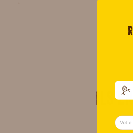
R
Ils e