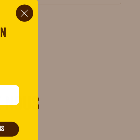
on
 nous
IS