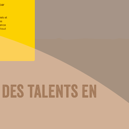
par
els et
es
uence
 tout
 des talents en