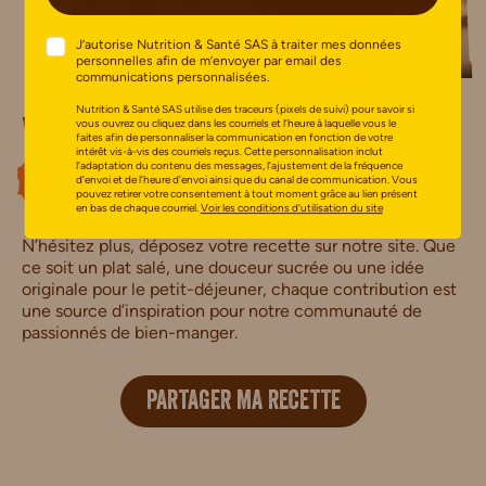
J’autorise Nutrition & Santé SAS à traiter mes données
personnelles afin de m’envoyer par email des
communications personnalisées.
Nutrition & Santé SAS utilise des traceurs (pixels de suivi) pour savoir si
vous ouvrez ou cliquez dans les courriels et l’heure à laquelle vous le
Vous avez des talents en
faites afin de personnaliser la communication en fonction de votre
intérêt vis-à-vis des courriels reçus. Cette personnalisation inclut
l’adaptation du contenu des messages, l’ajustement de la fréquence
cuisine
?
d’envoi et de l’heure d’envoi ainsi que du canal de communication. Vous
pouvez retirer votre consentement à tout moment grâce au lien présent
en bas de chaque courriel.
Voir les conditions d’utilisation du site
N’hésitez plus, déposez votre recette sur notre site. Que
ce soit un plat salé, une douceur sucrée ou une idée
originale pour le petit-déjeuner, chaque contribution est
une source d’inspiration pour notre communauté de
passionnés de bien-manger.
PARTAGER MA RECETTE