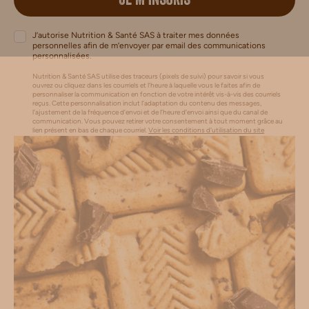
JE M’INSCRIS
J’autorise Nutrition & Santé SAS à traiter mes données
personnelles afin de m’envoyer par email des communications
personnalisées.
Nutrition & Santé SAS utilise des traceurs (pixels de suivi) pour savoir si vous
ouvrez ou cliquez dans les courriels et l’heure à laquelle vous le faites afin de
personnaliser la communication en fonction de votre intérêt vis-à-vis des courriels
reçus. Cette personnalisation inclut l’adaptation du contenu des messages,
l'ajustement de la fréquence d’envoi et de l’heure d’envoi ainsi que du canal de
communication. Vous pouvez retirer votre consentement à tout moment grâce au
lien présent en bas de chaque courriel.
Voir les conditions d'utilisation du site