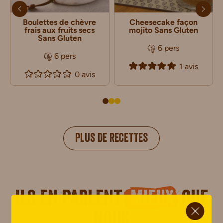
Boulettes de chèvre
Cheesecake façon
frais aux fruits secs
mojito Sans Gluten
Sans Gluten
6 pers
6 pers
1 avis
0 avis
PLUS DE RECETTES
Ils en parlent
mieux
que
ci.
nous