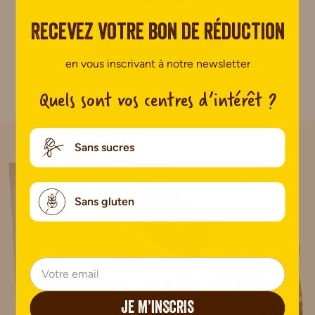
Recevez votre bon de réduction
AJOUTER UN AVIS
en vous inscrivant à notre newsletter
Pas encore de commentaire.
Quels sont vos centres d’intérêt ?
Sans sucres
Sans gluten
JE M’INSCRIS