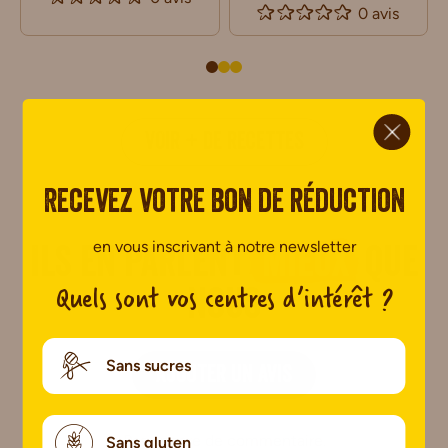
0 avis
ci.
VOIR + DE RECETTES
Recevez votre bon de réduction
en vous inscrivant à notre newsletter
Ils en parlent
mieux
que
Quels sont vos centres d’intérêt ?
nous
Sans sucres
AJOUTER UN AVIS
Pas encore de commentaire.
Sans gluten