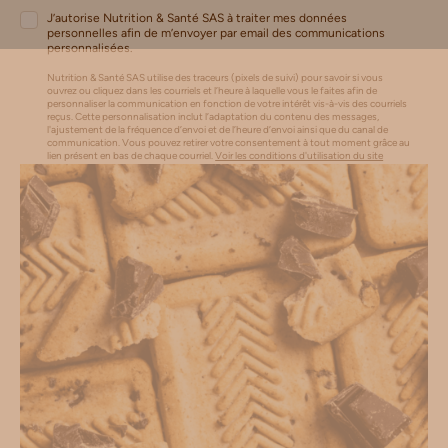
J’autorise Nutrition & Santé SAS à traiter mes données
personnelles afin de m’envoyer par email des communications
personnalisées.
Nutrition & Santé SAS utilise des traceurs (pixels de suivi) pour savoir si vous
ouvrez ou cliquez dans les courriels et l’heure à laquelle vous le faites afin de
personnaliser la communication en fonction de votre intérêt vis-à-vis des courriels
reçus. Cette personnalisation inclut l’adaptation du contenu des messages,
l'ajustement de la fréquence d’envoi et de l’heure d’envoi ainsi que du canal de
communication. Vous pouvez retirer votre consentement à tout moment grâce au
lien présent en bas de chaque courriel.
Voir les conditions d'utilisation du site