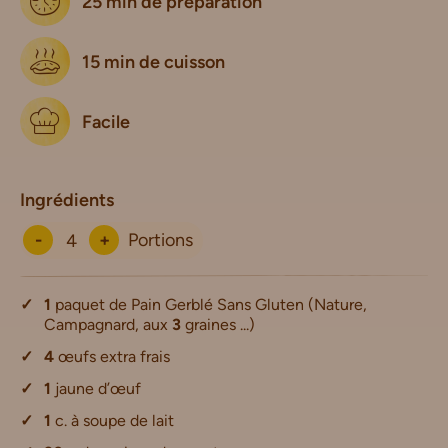
25 min de préparation
15 min de cuisson
Facile
Ingrédients
-
+
Portions
1
paquet de Pain Gerblé Sans Gluten (Nature,
Campagnard, aux
3
graines ...)
4
œufs extra frais
1
jaune d’œuf
1
c. à soupe de lait