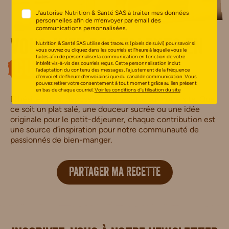
J’autorise Nutrition & Santé SAS à traiter mes données
personnelles afin de m’envoyer par email des
communications personnalisées.
Vous avez des talents en
Nutrition & Santé SAS utilise des traceurs (pixels de suivi) pour savoir si
vous ouvrez ou cliquez dans les courriels et l’heure à laquelle vous le
faites afin de personnaliser la communication en fonction de votre
intérêt vis-à-vis des courriels reçus. Cette personnalisation inclut
cuisine
?
l’adaptation du contenu des messages, l’ajustement de la fréquence
d’envoi et de l’heure d’envoi ainsi que du canal de communication. Vous
pouvez retirer votre consentement à tout moment grâce au lien présent
en bas de chaque courriel.
Voir les conditions d’utilisation du site
N’hésitez plus, déposez votre recette sur notre site. Que
ce soit un plat salé, une douceur sucrée ou une idée
originale pour le petit-déjeuner, chaque contribution est
une source d’inspiration pour notre communauté de
passionnés de bien-manger.
PARTAGER MA RECETTE