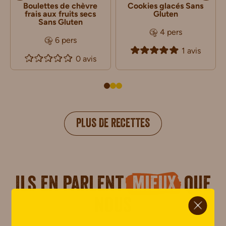
Boulettes de chèvre
Cookies glacés Sans
frais aux fruits secs
Gluten
Sans Gluten
4 pers
6 pers
1 avis
0 avis
PLUS DE RECETTES
Ils en parlent
mieux
que
ci.
nous