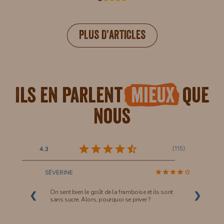
PLUS D’ARTICLES
Ils en parlent
mieux
que
nous
(
115
)
4.3
SÉVERINE
On sent bien le goût de la framboise et ils sont
❮
❯
sans sucre. Alors, pourquoi se priver ?