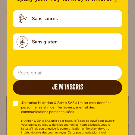
0 avis
0 avis
Sans sucres
Sans gluten
PLUS DE RECETTES
Tout savoir sur le
sucre
JE M’INSCRIS
J’autorise Nutrition & Santé SAS à traiter mes données
personnelles afin de m’envoyer par email des
communications personnalisées.
Nutrition & Santé SAS utilise des traceurs (pixels de suivi) pour savoir si
vous ouvrez ou cliquez dans les courriels et l’heure à laquelle vous le
faites afin de personnaliser la communication en fonction de votre
intérêt vis-à-vis des courriels reçus. Cette personnalisation inclut