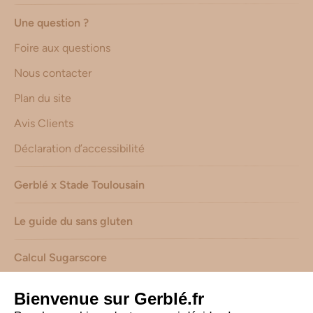
Une question ?
Foire aux questions
Nous contacter
Plan du site
Avis Clients
Déclaration d’accessibilité
Gerblé x Stade Toulousain
Le guide du sans gluten
Calcul Sugarscore
Suivez-nous sur les réseaux !