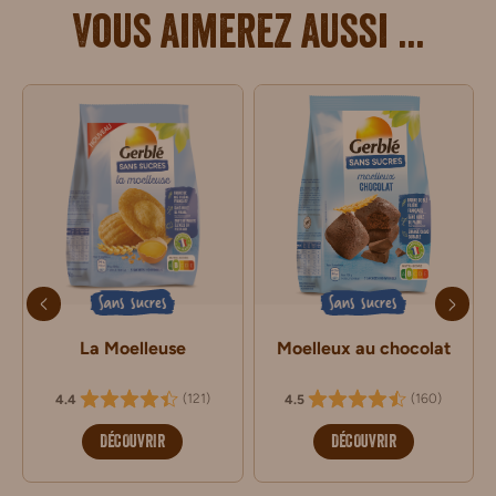
Vous aimerez aussi ...
Sans sucres
Sans sucres
La Moelleuse
Moelleux au chocolat
(
121
)
(
160
)
4.4
4.5
DÉCOUVRIR
DÉCOUVRIR