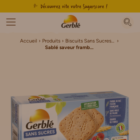
Découvrez vite votre Sugarscore !
Accueil
Produits
Biscuits Sans Sucres / Sans Sucres Ajoutés
Sablé saveur framboise rooibos