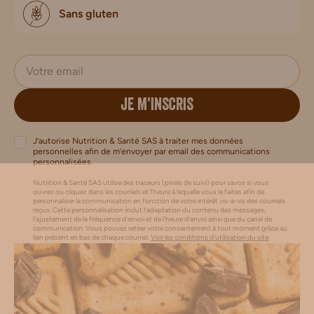
Sans gluten
JE M’INSCRIS
J’autorise Nutrition & Santé SAS à traiter mes données
personnelles afin de m’envoyer par email des communications
personnalisées.
Nutrition & Santé SAS utilise des traceurs (pixels de suivi) pour savoir si vous
ouvrez ou cliquez dans les courriels et l’heure à laquelle vous le faites afin de
personnaliser la communication en fonction de votre intérêt vis-à-vis des courriels
reçus. Cette personnalisation inclut l’adaptation du contenu des messages,
l'ajustement de la fréquence d’envoi et de l’heure d’envoi ainsi que du canal de
communication. Vous pouvez retirer votre consentement à tout moment grâce au
lien présent en bas de chaque courriel.
Voir les conditions d'utilisation du site