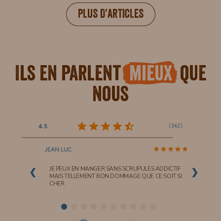
PLUS D’ARTICLES
Ils en parlent
mieux
que
nous
(
342
)
4.5
JEAN LUC
JE PEUX EN MANGER SANS SCRUPULES ADDICTIF
❮
❯
MAIS TELLEMENT BON DOMMAGE QUE CE SOIT SI
CHER