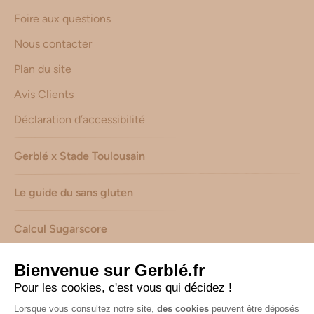
Foire aux questions
Nous contacter
Plan du site
Avis Clients
Déclaration d’accessibilité
Gerblé x Stade Toulousain
Le guide du sans gluten
Calcul Sugarscore
Suivez-nous sur les réseaux !