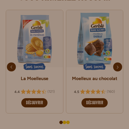
Sans sucres
Sans sucres
La Moelleuse
Moelleux au chocolat
(
121
)
(
160
)
4.4
4.5
DÉCOUVRIR
DÉCOUVRIR