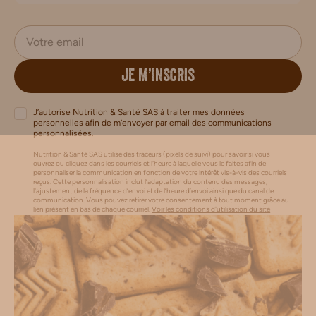
JE M’INSCRIS
J’autorise Nutrition & Santé SAS à traiter mes données
personnelles afin de m’envoyer par email des communications
personnalisées.
Nutrition & Santé SAS utilise des traceurs (pixels de suivi) pour savoir si vous
ouvrez ou cliquez dans les courriels et l’heure à laquelle vous le faites afin de
personnaliser la communication en fonction de votre intérêt vis-à-vis des courriels
reçus. Cette personnalisation inclut l’adaptation du contenu des messages,
l'ajustement de la fréquence d’envoi et de l’heure d’envoi ainsi que du canal de
communication. Vous pouvez retirer votre consentement à tout moment grâce au
lien présent en bas de chaque courriel.
Voir les conditions d'utilisation du site