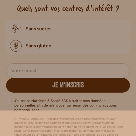
Quels sont vos centres d'intérêt ?
Sans sucres
Sans gluten
JE M’INSCRIS
J’autorise Nutrition & Santé SAS à traiter mes données
personnelles afin de m’envoyer par email des communications
personnalisées.
Nutrition & Santé SAS utilise des traceurs (pixels de suivi) pour savoir si vous
ouvrez ou cliquez dans les courriels et l’heure à laquelle vous le faites afin de
personnaliser la communication en fonction de votre intérêt vis-à-vis des courriels
reçus. Cette personnalisation inclut l’adaptation du contenu des messages,
l'ajustement de la fréquence d’envoi et de l’heure d’envoi ainsi que du canal de