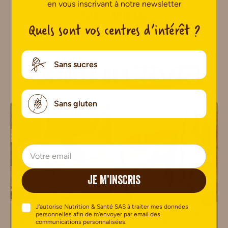
en vous inscrivant à notre newsletter
PLUS D’ARTICLES
Quels sont vos centres d’intérêt ?
Sans sucres
Nos idées de
recettes
Sans gluten
JE M’INSCRIS
J’autorise Nutrition & Santé SAS à traiter mes données
Sandwich d’été sans
Club-Sandwich Sans
personnelles afin de m’envoyer par email des
gluten et sans caséine
Gluten
communications personnalisées.