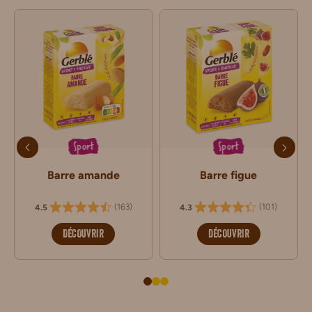
Sport
Sport
Barre amande
Barre figue
(
163
)
(
101
)
4.5
4.3
DÉCOUVRIR
DÉCOUVRIR