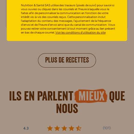
2 pers
20 min
2 pers
5 min
Nutrition & Santé SAS utilise des traceurs (pixels de suivi) pour savoir si
vous ouvrez ou cliquez dans les courriels et l’heure à laquelle vous le
faites afin de personnaliser la communication en fonction de votre
0 avis
0 avis
intérêt vis-à-vis des courriels reçus. Cette personnalisation inclut
l’adaptation du contenu des messages, l’ajustement de la fréquence
d’envoi et de l’heure d’envoi ainsi que du canal de communication. Vous
pouvez retirer votre consentement à tout moment grâce au lien présent
en bas de chaque courriel.
Voir les conditions d’utilisation du site
PLUS DE RECETTES
Ils en parlent
mieux
que
nous
(
101
)
4.3