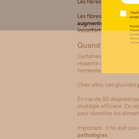
Les fibres ont besoin d’ea
J’aut
Les fibres solubles
forme
email
augmenter le volume des
Nutriti
inconforts peuvent s’inst
l’heure
courri
d’envo
moment
Quand les fibres p
Certaines personnes (no
ressentir des désagréme
fermentescibles présents
Chez elles, ces glucides
En cas de SII diagnostiq
stratégie efficace. Ce r
pour identifier les alime
Important : il ne doit pa
pathologies
.