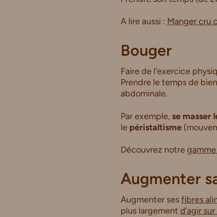
A lire aussi :
Manger cru o
Bouger
Faire de l’exercice physi
Prendre le temps de bien 
abdominale.
Par exemple,
se masser l
le
péristaltisme
(mouvemen
Découvrez notre
gamme s
Augmenter sa
Augmenter ses
fibres al
plus largement
d’agir sur