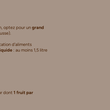
eun, optez pour un
grand
usse).
tation d’aliments
iquide
: au moins 1,5 litre
ur dont
1 fruit par