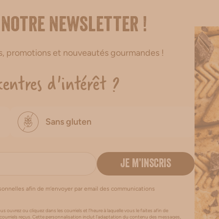
 notre newsletter !
es, promotions et nouveautés gourmandes !
centres d'intérêt ?
Sans gluten
JE M’INSCRIS
rsonnelles afin de m’envoyer par email des communications
us ouvrez ou cliquez dans les courriels et l’heure à laquelle vous le faites afin de
 courriels reçus. Cette personnalisation inclut l’adaptation du contenu des messages,