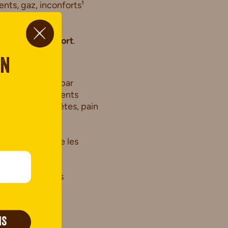
ents, gaz, inconforts¹
à ce nouvel apport
.
on
 peut procéder par
ement les féculents
tes semi-complètes, pain
essert
plutôt que les
 par de petites
IS