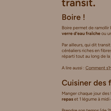
transit
.
Boire !
Boire permet de ramollir l
verre d’eau fraîche
ou u
Par ailleurs, qui dit transi
céréaliers riches en fibre
réparti tout au long de la
A lire aussi :
Comment s’h
Cuisiner des 
Manger chaque jour des 
repas
et 1 légume à midi e
Prendre son temps (de 2