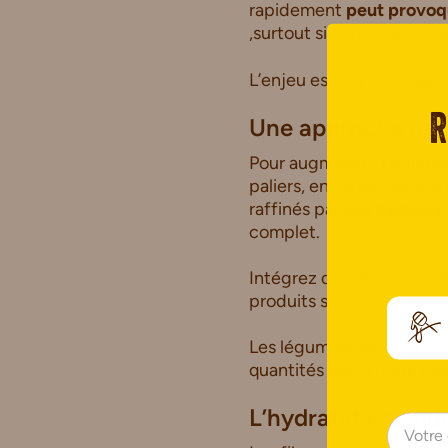
rapidement
peut provoqu
,surtout si votre aliment
L’enjeu est donc d’y alle
Une approche par
R
Pour augmenter facilemen
paliers, en variant les
alim
raffinés par
leurs équiva
complet.
Intégrez davantage de l
produits sucrés.
Les légumineuses doiven
quantités une à deux foi
L’hydratation, ind