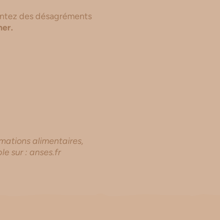
ssentez des désagréments
ner.
mations alimentaires,
e sur : anses.fr