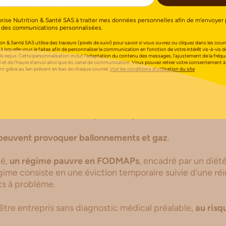
u pour jouer leur rôle.
orise Nutrition & Santé SAS à traiter mes données personnelles afin de m’envoyer 
nt un gel au contact des liquides
, et les fibres insolubles
 des communications personnalisées.
 selles
.¹ Sans hydratation suffisante, leurs effets bénéf
on & Santé SAS utilise des traceurs (pixels de suivi) pour savoir si vous ouvrez ou cliquez dans les courri
aller.
Boire régulièrement au cours de la journée reste la
 à laquelle vous le faites afin de personnaliser la communication en fonction de votre intérêt vis-à-vis d
els reçus. Cette personnalisation inclut l’adaptation du contenu des messages, l’ajustement de la fréq
i et de l’heure d’envoi ainsi que du canal de communication. Vous pouvez retirer votre consentement à
 grâce au lien présent en bas de chaque courriel.
Voir les conditions d’utilisation du site
rovoquent des troubles digestifs
tamment celles atteintes du
syndrome de l’intestin irrita
nts en
consommant certaines fibres
, en particulier les
F
 dans certains fruits, légumes, légumineuses ou céréales
peuvent provoquer ballonnements et gaz
.
ué,
un régime pauvre en FODMAPs
, encadré par un diété
égime consiste en une éviction temporaire suivie d’une ré
nts à problème.
s être entrepris sans diagnostic médical préalable,
au risq