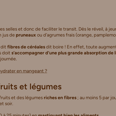
es selles et donc de faciliter le transit. Dès le réveil, à j
n jus de
pruneaux
ou d’agrumes frais (orange, pamplemo
t dit
fibres de céréales
dit boire ! En effet, toute augmen
s doit
s’accompagner d’une plus grande absorption de l
 journée.
ydrater en mangeant ?
fruits et légumes
fruits et des légumes
riches en fibres
; au moins 5 par jo
t soir.
0 à 25 minutes) en
mastiquant bien les aliments.