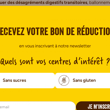
er des désagréments digestifs transitoires
, ballonnem
ation est habituellement pauvre en fibres.
r progressivement, et de
laisser le microbiote s’adapter 
 étapes
ecevez votre bon de réducti
t ses apports sans bouleverser son confort digestif, on
ents riches en fibres.
Vous pouvez remplacer progressiv
en vous inscrivant à notre newsletter
lents complets ou semi-complets
: riz semi-complet, pâ
Quels sont vos centres d’intérêt ?
égumes dans vos repas tout en
favorisant les fruits en d
Sans sucres
Sans gluten
t venir
graduellement dans votre quotidien
: commencer
s par semaine, puis augmenter.
issociable des fibres
JE M’INSCR