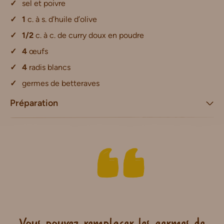
sel et poivre
1
c. à s. d’huile d’olive
1/2
c. à c. de curry doux en poudre
4
œufs
4
radis blancs
germes de betteraves
Préparation
Vous pouvez remplacer les germes de