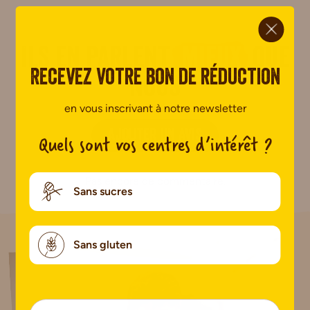
ci.
Ils en parlent
mieux
que
Recevez votre bon de réduction
nous
en vous inscrivant à notre newsletter
AJOUTER UN AVIS
Quels sont vos centres d’intérêt ?
Pas encore de commentaire.
Sans sucres
Sans gluten