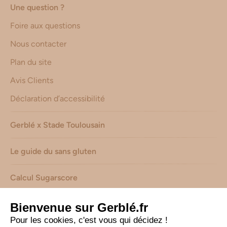
Une question ?
Foire aux questions
Nous contacter
Plan du site
Avis Clients
Déclaration d’accessibilité
Gerblé x Stade Toulousain
Le guide du sans gluten
Calcul Sugarscore
Suivez-nous sur les réseaux !