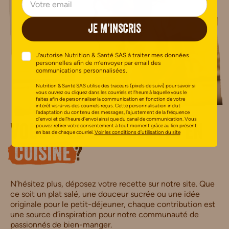
JE M’INSCRIS
J’autorise Nutrition & Santé SAS à traiter mes données
personnelles afin de m’envoyer par email des
communications personnalisées.
Nutrition & Santé SAS utilise des traceurs (pixels de suivi) pour savoir si
vous ouvrez ou cliquez dans les courriels et l’heure à laquelle vous le
faites afin de personnaliser la communication en fonction de votre
intérêt vis-à-vis des courriels reçus. Cette personnalisation inclut
l’adaptation du contenu des messages, l’ajustement de la fréquence
d’envoi et de l’heure d’envoi ainsi que du canal de communication. Vous
pouvez retirer votre consentement à tout moment grâce au lien présent
Vous avez des talents en
en bas de chaque courriel.
Voir les conditions d’utilisation du site
cuisine
?
N’hésitez plus, déposez votre recette sur notre site. Que
ce soit un plat salé, une douceur sucrée ou une idée
originale pour le petit-déjeuner, chaque contribution est
une source d’inspiration pour notre communauté de
passionnés de bien-manger.