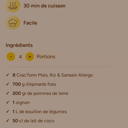
30 min de cuisson
Facile
Ingrédients
-
+
Portions
8
Crac’form Maïs, Riz & Sarrasin Allergo
700
g d’épinards frais
200
gr de pommes de terre
1
oignon
1
L de bouillon de légumes
50
cl de lait de coco