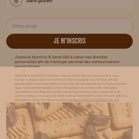
Sans gluten
JE M’INSCRIS
J’autorise Nutrition & Santé SAS à traiter mes données
personnelles afin de m’envoyer par email des communications
personnalisées.
Nutrition & Santé SAS utilise des traceurs (pixels de suivi) pour savoir si vous
ouvrez ou cliquez dans les courriels et l’heure à laquelle vous le faites afin de
personnaliser la communication en fonction de votre intérêt vis-à-vis des courriels
reçus. Cette personnalisation inclut l’adaptation du contenu des messages,
l'ajustement de la fréquence d’envoi et de l’heure d’envoi ainsi que du canal de
communication. Vous pouvez retirer votre consentement à tout moment grâce au
lien présent en bas de chaque courriel.
Voir les conditions d'utilisation du site