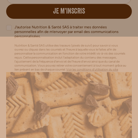
JE M’INSCRIS
J’autorise Nutrition & Santé SAS à traiter mes données
personnelles afin de m’envoyer par email des communications
personnalisées.
Nutrition & Santé SAS utilise des traceurs (pixels de suivi) pour savoir si vous
ouvrez ou cliquez dans les courriels et l’heure à laquelle vous le faites afin de
personnaliser la communication en fonction de votre intérêt vis-à-vis des courriels
reçus. Cette personnalisation inclut l’adaptation du contenu des messages,
l'ajustement de la fréquence d’envoi et de l’heure d’envoi ainsi que du canal de
communication. Vous pouvez retirer votre consentement à tout moment grâce au
lien présent en bas de chaque courriel.
Voir les conditions d'utilisation du site