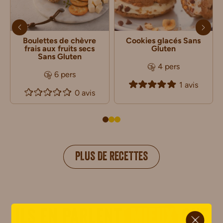
Boulettes de chèvre
Cookies glacés Sans
frais aux fruits secs
Gluten
Sans Gluten
4 pers
6 pers
1 avis
0 avis
PLUS DE RECETTES
ci.
Ils en parlent
mieux
que