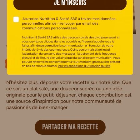
JE M’INSCRIS
J’autorise Nutrition & Santé SAS à traiter mes données
personnelles afin de m’envoyer par email des
communications personnalisées.
Nutrition & Santé SAS utilise des traceurs (pixels de suivi) pour savoir si
vous ouvrez ou cliquez dans les courriels et l’heure à laquelle vous le
faites afin de personnaliser la communication en fonction de votre
Vous avez des talents en
intérêt vis-à-vis des courriels reçus. Cette personnalisation inclut
l’adaptation du contenu des messages, l’ajustement de la fréquence
d’envoi et de l’heure d’envoi ainsi que du canal de communication. Vous
cuisine
?
pouvez retirer votre consentement à tout moment grâce au lien présent
en bas de chaque courriel.
Voir les conditions d’utilisation du site
N’hésitez plus, déposez votre recette sur notre site. Que
ce soit un plat salé, une douceur sucrée ou une idée
originale pour le petit-déjeuner, chaque contribution est
une source d’inspiration pour notre communauté de
passionnés de bien-manger.
PARTAGER MA RECETTE