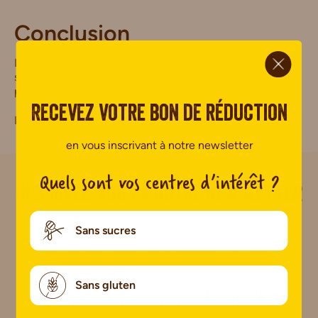
Conclusion
ci.
L’alimentation est un élément important dans la pratique
sportive, la surveiller permet une pratique plus
performante et agréable .
Recevez votre bon de réduction
Découvrez notre
gamme sport et énergie
.
en vous inscrivant à notre newsletter
Quels sont vos centres d’intérêt ?
i.
Inscrivez-vous à notre newsletter
!
Sans sucres
Retrouvez tous nos conseils, recettes, promotions et
nouveautés gourmandes !
Sans gluten
Quels sont vos centres d'intérêt ?