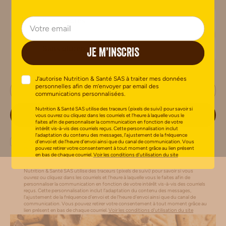
Sans sucres
Sans gluten
JE M’INSCRIS
J’autorise Nutrition & Santé SAS à traiter mes données
personnelles afin de m’envoyer par email des
communications personnalisées.
Nutrition & Santé SAS utilise des traceurs (pixels de suivi) pour savoir si
JE M’INSCRIS
vous ouvrez ou cliquez dans les courriels et l’heure à laquelle vous le
faites afin de personnaliser la communication en fonction de votre
intérêt vis-à-vis des courriels reçus. Cette personnalisation inclut
l’adaptation du contenu des messages, l’ajustement de la fréquence
J’autorise Nutrition & Santé SAS à traiter mes données
d’envoi et de l’heure d’envoi ainsi que du canal de communication. Vous
personnelles afin de m’envoyer par email des communications
pouvez retirer votre consentement à tout moment grâce au lien présent
en bas de chaque courriel.
Voir les conditions d’utilisation du site
personnalisées.
Nutrition & Santé SAS utilise des traceurs (pixels de suivi) pour savoir si vous
ouvrez ou cliquez dans les courriels et l’heure à laquelle vous le faites afin de
personnaliser la communication en fonction de votre intérêt vis-à-vis des courriels
reçus. Cette personnalisation inclut l’adaptation du contenu des messages,
l'ajustement de la fréquence d’envoi et de l’heure d’envoi ainsi que du canal de
communication. Vous pouvez retirer votre consentement à tout moment grâce au
lien présent en bas de chaque courriel.
Voir les conditions d'utilisation du site