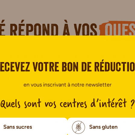
é répond à vos
ques
ître les aliments contenant du gluten 
ecevez votre bon de réducti
 gluten ?
en vous inscrivant à notre newsletter
Quels sont vos centres d’intérêt ?
s peut-on manger quand on est intolérant
er mes pains sans gluten après ouvertu
Sans sucres
Sans gluten