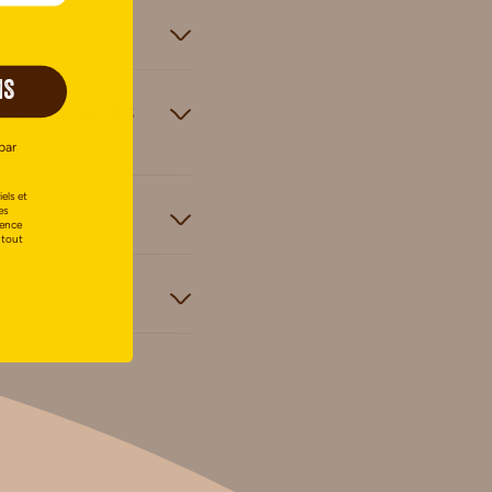
IS
vos produits
par
els et
es
uence
 tout