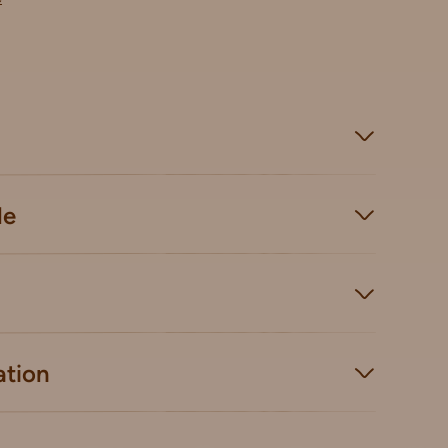
le
ation