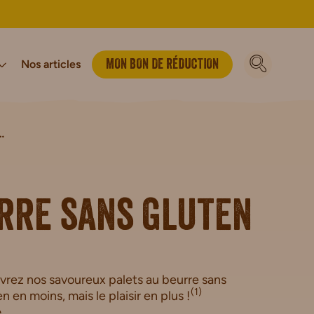
Nos articles
MON BON DE RÉDUCTION
re sans gluten
vironnement
luten
Bio
Notre Histoire
Vegan
Sport & énergie
Biscuits Petit-déjeuner Bio
Barres Sportives
Biscuits Bio
rre sans gluten
en
uvrez nos savoureux palets au beurre sans
(1)
n en moins, mais le plaisir en plus !
e