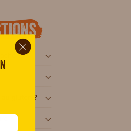
tions
caché ?
on
 au gluten ?
re ?