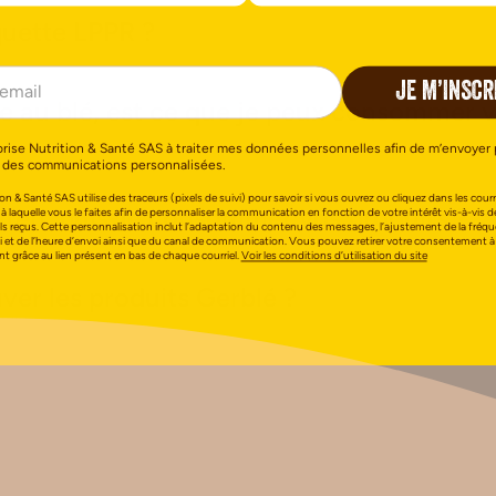
iquette LPPR ?
JE M’INSCR
ue au blé, est ce que je peux consommer 
orise Nutrition & Santé SAS à traiter mes données personnelles afin de m’envoyer 
 des communications personnalisées.
on & Santé SAS utilise des traceurs (pixels de suivi) pour savoir si vous ouvrez ou cliquez dans les courri
luten, puis-je consommer vos produits ?
 à laquelle vous le faites afin de personnaliser la communication en fonction de votre intérêt vis-à-vis d
els reçus. Cette personnalisation inclut l’adaptation du contenu des messages, l’ajustement de la fréq
i et de l’heure d’envoi ainsi que du canal de communication. Vous pouvez retirer votre consentement à
 grâce au lien présent en bas de chaque courriel.
Voir les conditions d’utilisation du site
ver les produits Gerblé ?