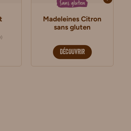
Sans gluten
t
Madeleines Citron
sans gluten
0
)
DÉCOUVRIR