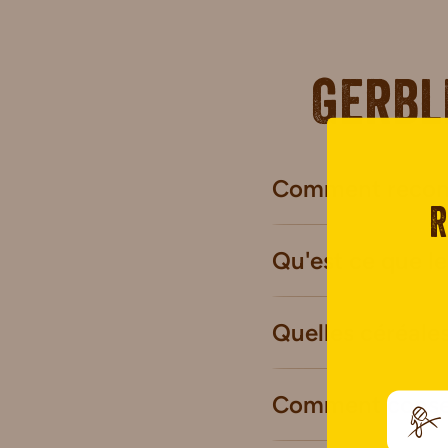
Gerbl
Comment reconna
R
Qu'est ce que le
Quelles céréale
Comment conserv