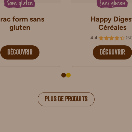
Sans gluten
Sans gluten
rac form sans
Happy Diges
gluten
Céréales
4.4
(
5
DÉCOUVRIR
DÉCOUVRIR
PLUS DE PRODUITS