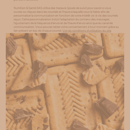
Nutrition & Santé SAS utilise des traceurs (pixels de suivi) pour savoir si vous
ouvrez ou cliquez dans les courriels et l’heure à laquelle vous le faites afin de
personnaliser la communication en fonction de votre intérêt vis-à-vis des courriels
reçus. Cette personnalisation inclut l’adaptation du contenu des messages,
l'ajustement de la fréquence d’envoi et de l’heure d’envoi ainsi que du canal de
communication. Vous pouvez retirer votre consentement à tout moment grâce au
lien présent en bas de chaque courriel.
Voir les conditions d'utilisation du site