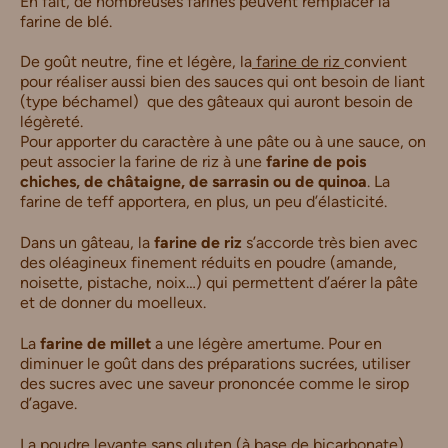
En fait, de nombreuses farines peuvent remplacer la
farine de blé.
De goût neutre, fine et légère, la
farine de riz
convient
pour réaliser aussi bien des sauces qui ont besoin de liant
(type béchamel) que des gâteaux qui auront besoin de
légèreté.
Pour apporter du caractère à une pâte ou à une sauce, on
peut associer la farine de riz à une
farine de pois
chiches, de châtaigne, de sarrasin ou de quinoa
. La
farine de teff apportera, en plus, un peu d’élasticité.
Dans un gâteau, la
farine de riz
s’accorde très bien avec
des oléagineux finement réduits en poudre (amande,
noisette, pistache, noix…) qui permettent d’aérer la pâte
et de donner du moelleux.
La
farine de millet
a une légère amertume. Pour en
diminuer le goût dans des préparations sucrées, utiliser
des sucres avec une saveur prononcée comme le sirop
d’agave.
La poudre levante
sans gluten
(à base de bicarbonate)