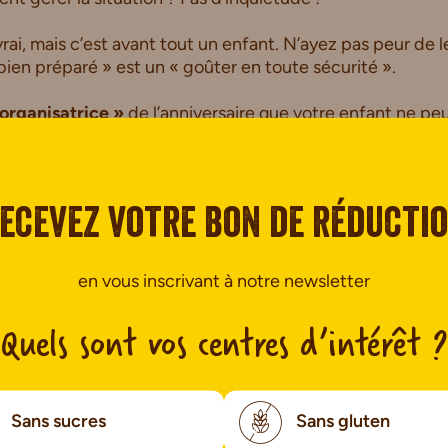
rai, mais c’est avant tout un enfant. N’ayez pas peur de le
bien préparé » est un « goûter en toute sécurité ».
organisatrice »
de l’anniversaire que votre enfant ne peu
.
 qu’elle va leur préparer.
qui ne conviennent pas ou en cas de doute,
prévoyez un gâ
anniversaire. Par exemple, si elle a prévu un gâteau au c
ecevez votre bon de réducti
lème pour que les autres enfants goûtent le gâteau d’A
 de garder un œil
sur ce que va manger Alex (gâteau, fri
en vous inscrivant à notre newsletter
à Alex
qu’il est important qu’il ne mange que du gâteau fa
, à la couleur du plat sur lequel il est posé.
Quels sont vos centres d’intérêt ?
 exclu, il fera partie de la fête et mangera du gâteau com
Sans sucres
Sans gluten