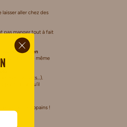
 laisser aller chez des
t pas manger tout à fait
teau sans gluten
hocolat, faites le même
on
lex !
andises, biscuits…).
it par maman qu’il
me ses petits copains !