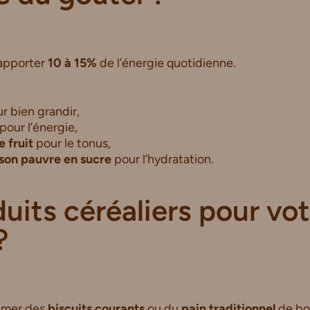
 apporter
10 à 15%
de l’énergie quotidienne.
r bien grandir,
pour l’énergie,
e fruit
pour le tonus,
son pauvre en sucre
pour l’hydratation.
uits céréaliers pour vot
?
mmer des
biscuits courants
ou du
pain traditionnel
de bo