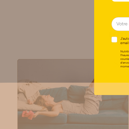
Vou
J’aut
email
Nutriti
l’heure
courri
d’envo
moment