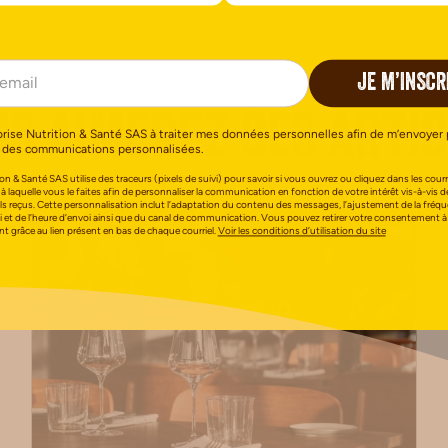
JE M’INSCR
s aimerez ces arti
orise Nutrition & Santé SAS à traiter mes données personnelles afin de m’envoyer 
 des communications personnalisées.
on & Santé SAS utilise des traceurs (pixels de suivi) pour savoir si vous ouvrez ou cliquez dans les courri
 à laquelle vous le faites afin de personnaliser la communication en fonction de votre intérêt vis-à-vis d
els reçus. Cette personnalisation inclut l’adaptation du contenu des messages, l’ajustement de la fréq
i et de l’heure d’envoi ainsi que du canal de communication. Vous pouvez retirer votre consentement à
 grâce au lien présent en bas de chaque courriel.
Voir les conditions d’utilisation du site