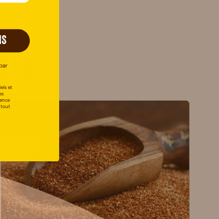
IS
cles
par
els et
es
uence
 tout