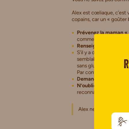
Alex est cœliaque, c’est v
copains, car un « goûter 
Prévenez la maman « 
comme ses camarades
Renseignez-vous sur ce
S’il y a des aliments 
semblable au gâteau d’
R
sans gluten.
Par contre,
pas de prob
Demandez à la maman
N’oubliez pas de dire 
reconnaîtra, par exemple
Alex ne se sentira pas