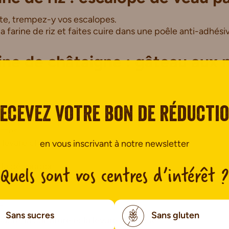
te, trempez-y vos escalopes.
la farine de riz et faites cuire dans une poêle anti-adhési
ine de châtaigne : gâteau aux 
e confiture de châtaigne sans gluten
ecevez votre bon de réducti
aigne
ettes
e levure chimique sans gluten
en vous inscrivant à notre newsletter
 la décoration
Quels sont vos centres d’intérêt ?
5.
Sans sucres
Sans gluten
ucre, la confiture et la levure chimique.