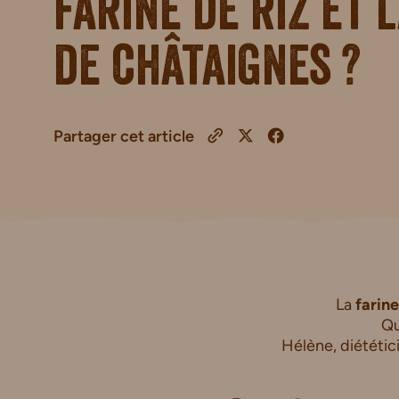
farine de riz et 
de châtaignes ?
Partager cet article
La
farin
Qu
Hélène, diététici