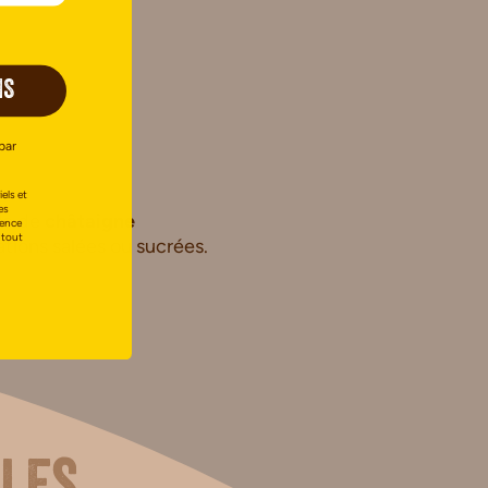
IS
par
els et
es
le de
châtaigne
uence
 tout
tions salées ou sucrées.