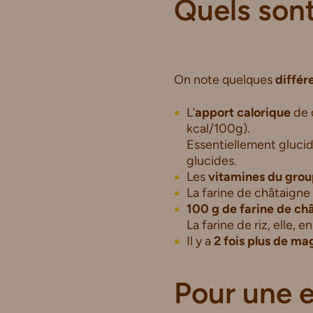
Quels sont
On note quelques
différ
L’
apport calorique
de c
kcal/100g).
Essentiellement glucidi
glucides.
Les
vitamines du grou
La farine de châtaigne
100 g de farine de ch
La farine de riz, elle, 
Il y a
2 fois plus de m
Pour une e