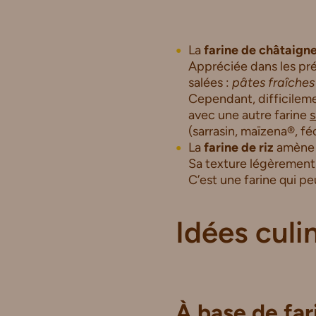
La
farine de châtaign
Appréciée dans les pré
salées :
pâtes fraîches
Cependant, difficilemen
avec une autre farine
s
(sarrasin, maïzena®, f
La
farine de riz
amène
Sa texture légèrement
C’est une farine qui p
Idées culi
À base de far