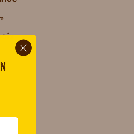
ve.
noix
on