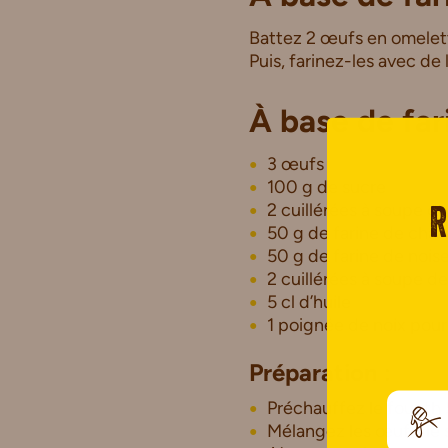
Battez 2 œufs en omelet
Puis, farinez-les avec de 
À base de far
3 œufs
100 g de sucre
2 cuillérées à soupe d
R
50 g de farine de chât
50 g de farine de nois
2 cuillérées à soupe d
5 cl d’huile
1 poignée de noix pour
Préparation
:
Préchauffez le four th 
Mélangez les œufs, le s