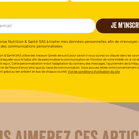
huile.
s
au four.
JE M’INSCR
é
orise Nutrition & Santé SAS à traiter mes données personnelles afin de m’envoyer 
 des communications personnalisées.
on & Santé SAS utilise des traceurs (pixels de suivi) pour savoir si vous ouvrez ou cliquez dans les courri
 à laquelle vous le faites afin de personnaliser la communication en fonction de votre intérêt vis-à-vis d
association avec d’autres farines, la
farine de riz
et cel
els reçus. Cette personnalisation inclut l’adaptation du contenu des messages, l’ajustement de la fréq
i et de l’heure d’envoi ainsi que du canal de communication. Vous pouvez retirer votre consentement à
porter des
saveurs
et des
textures innovantes
aux prépara
 grâce au lien présent en bas de chaque courriel.
Voir les conditions d’utilisation du site
eules…