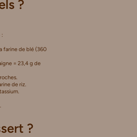
els ?
 :
a farine de blé (360
taigne = 23,4 g de
proches.
rine de riz.
tassium.
.
sert ?