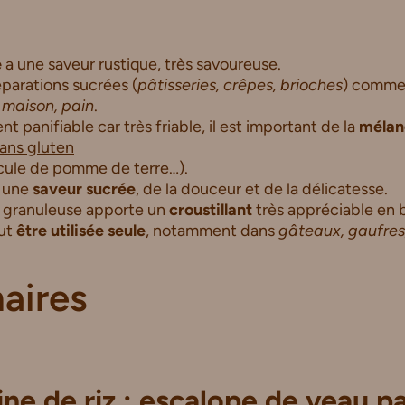
e
a une saveur rustique, très savoureuse.
parations sucrées (
pâtisseries, crêpes, brioches
) comme 
 maison, pain
.
t panifiable car très friable, il est important de la
mélan
ans gluten
écule de pomme de terre…).
 une
saveur sucrée
, de la douceur et de la délicatesse.
 granuleuse apporte un
croustillant
très appréciable en 
eut
être utilisée seule
, notamment dans
gâteaux, gaufres,
naires
ine de riz : escalope de veau p