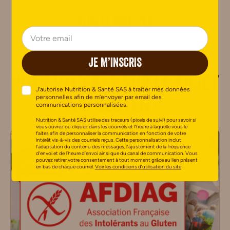
PLUS DE RECETTES
JE M’INSCRIS
Nos
articles
sur le sujet
J’autorise Nutrition & Santé SAS à traiter mes données
personnelles afin de m’envoyer par email des
du Gluten :
communications personnalisées.
Nutrition & Santé SAS utilise des traceurs (pixels de suivi) pour savoir si
vous ouvrez ou cliquez dans les courriels et l’heure à laquelle vous le
faites afin de personnaliser la communication en fonction de votre
intérêt vis-à-vis des courriels reçus. Cette personnalisation inclut
l’adaptation du contenu des messages, l’ajustement de la fréquence
d’envoi et de l’heure d’envoi ainsi que du canal de communication. Vous
pouvez retirer votre consentement à tout moment grâce au lien présent
en bas de chaque courriel.
Voir les conditions d’utilisation du site