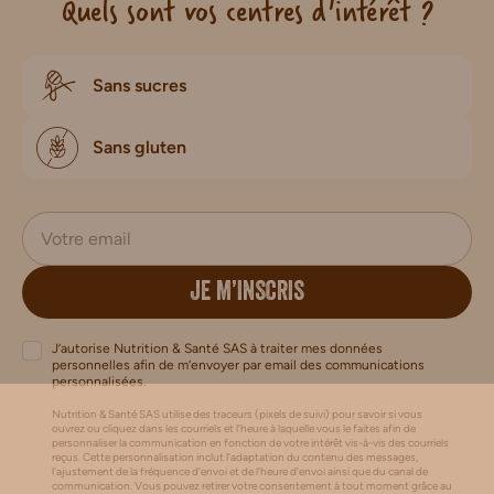
Quels sont vos centres d'intérêt ?
Sans sucres
Sans gluten
JE M’INSCRIS
J’autorise Nutrition & Santé SAS à traiter mes données
personnelles afin de m’envoyer par email des communications
personnalisées.
Nutrition & Santé SAS utilise des traceurs (pixels de suivi) pour savoir si vous
ouvrez ou cliquez dans les courriels et l’heure à laquelle vous le faites afin de
personnaliser la communication en fonction de votre intérêt vis-à-vis des courriels
reçus. Cette personnalisation inclut l’adaptation du contenu des messages,
l'ajustement de la fréquence d’envoi et de l’heure d’envoi ainsi que du canal de
communication. Vous pouvez retirer votre consentement à tout moment grâce au