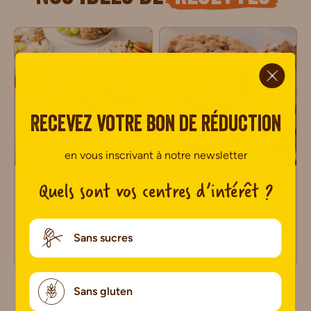
ci.
Recevez votre bon de réduction
en vous inscrivant à notre newsletter
Boulettes de chèvre
Cookies glacés Sans
Quels sont vos centres d’intérêt ?
frais aux fruits secs
Gluten
Sans Gluten
4 pers
6 pers
Sans sucres
1 avis
0 avis
Sans gluten