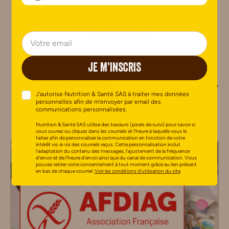
PLUS DE RECETTES
JE M’INSCRIS
Nos
articles
sur le sujet
J’autorise Nutrition & Santé SAS à traiter mes données
personnelles afin de m’envoyer par email des
communications personnalisées.
du Gluten :
Nutrition & Santé SAS utilise des traceurs (pixels de suivi) pour savoir si
vous ouvrez ou cliquez dans les courriels et l’heure à laquelle vous le
faites afin de personnaliser la communication en fonction de votre
intérêt vis-à-vis des courriels reçus. Cette personnalisation inclut
l’adaptation du contenu des messages, l’ajustement de la fréquence
d’envoi et de l’heure d’envoi ainsi que du canal de communication. Vous
pouvez retirer votre consentement à tout moment grâce au lien présent
en bas de chaque courriel.
Voir les conditions d’utilisation du site