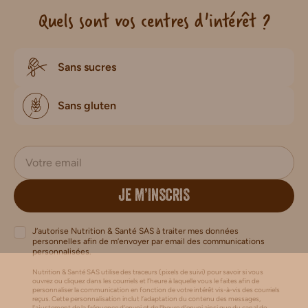
Quels sont vos centres d'intérêt ?
Sans sucres
Sans gluten
JE M’INSCRIS
J’autorise Nutrition & Santé SAS à traiter mes données
personnelles afin de m’envoyer par email des communications
personnalisées.
Nutrition & Santé SAS utilise des traceurs (pixels de suivi) pour savoir si vous
ouvrez ou cliquez dans les courriels et l’heure à laquelle vous le faites afin de
personnaliser la communication en fonction de votre intérêt vis-à-vis des courriels
reçus. Cette personnalisation inclut l’adaptation du contenu des messages,
l'ajustement de la fréquence d’envoi et de l’heure d’envoi ainsi que du canal de