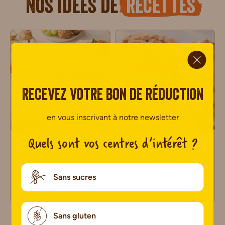
Nos idées de
recettes
ci.
Recevez votre bon de réduction
en vous inscrivant à notre newsletter
Quels sont vos centres d’intérêt ?
Boulettes de chèvre
Cookies glacés Sans
frais aux fruits secs
Gluten
Sans Gluten
4 pers
6 pers
Sans sucres
1 avis
0 avis
Sans gluten