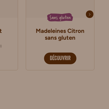
Sans gluten
t
Madeleines Citron
sans gluten
9
)
DÉCOUVRIR