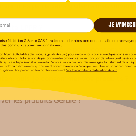
er mes pains sans gluten après ouvertu
JE M’INSCR
iquette LPPR ?
orise Nutrition & Santé SAS à traiter mes données personnelles afin de m’envoyer 
 des communications personnalisées.
ue au blé, est ce que je peux consommer 
on & Santé SAS utilise des traceurs (pixels de suivi) pour savoir si vous ouvrez ou cliquez dans les courri
 à laquelle vous le faites afin de personnaliser la communication en fonction de votre intérêt vis-à-vis d
els reçus. Cette personnalisation inclut l’adaptation du contenu des messages, l’ajustement de la fréq
i et de l’heure d’envoi ainsi que du canal de communication. Vous pouvez retirer votre consentement à
 grâce au lien présent en bas de chaque courriel.
Voir les conditions d’utilisation du site
luten, puis-je consommer vos produits ?
ver les produits Gerblé ?