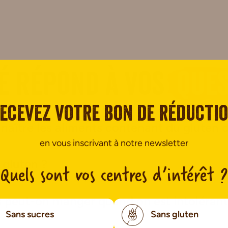
é répond à vos
ques
ecevez votre bon de réducti
ître les aliments contenant du gluten 
en vous inscrivant à notre newsletter
 gluten ?
Quels sont vos centres d’intérêt ?
s peut-on manger quand on est intolérant
Sans sucres
Sans gluten