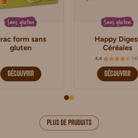
Sans gluten
Sans gluten
rac form sans
Happy Diges
gluten
Céréales
4.4
(
4
DÉCOUVRIR
DÉCOUVRIR
PLUS DE PRODUITS