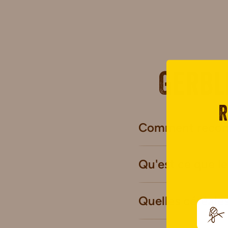
Gerbl
R
Comment reconna
Qu'est ce que le
Quelles céréale