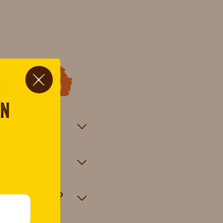
tions
on
caché ?
 au gluten ?